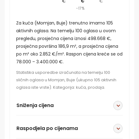
€
€
€
-17%
Za kuća (Momjan, Buje) trenutno imamo 105
aktivnih oglasa. Na temelju 100 oglasa u ovom
pregledu, prosječna cijena iznosi 498.668 €,
prosječna površina 186,9 m², a prosječna cijena
po m² oko 2.852 €/m². Raspon cijena kreće se od
78.000 – 3.400.000 €.
Statistika usporedbe izračunata na temelju 100
sličnih oglasa u Momjan, Buje (ukupno 105 aktivnih
oglasa iste vrste). Kategorija: kuća, prodaja.
Sniženja cijena
Raspodjela po cijenama