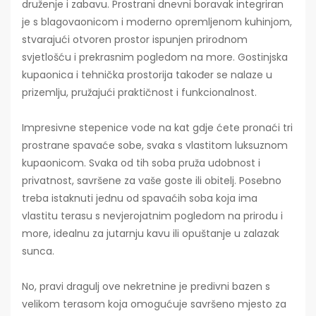
druženje i zabavu. Prostrani dnevni boravak integriran
je s blagovaonicom i moderno opremljenom kuhinjom,
stvarajući otvoren prostor ispunjen prirodnom
svjetlošću i prekrasnim pogledom na more. Gostinjska
kupaonica i tehnička prostorija također se nalaze u
prizemlju, pružajući praktičnost i funkcionalnost.
Impresivne stepenice vode na kat gdje ćete pronaći tri
prostrane spavaće sobe, svaka s vlastitom luksuznom
kupaonicom. Svaka od tih soba pruža udobnost i
privatnost, savršene za vaše goste ili obitelj. Posebno
treba istaknuti jednu od spavaćih soba koja ima
vlastitu terasu s nevjerojatnim pogledom na prirodu i
more, idealnu za jutarnju kavu ili opuštanje u zalazak
sunca.
No, pravi dragulj ove nekretnine je predivni bazen s
velikom terasom koja omogućuje savršeno mjesto za