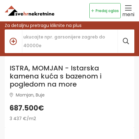
Predaj oglas
meni
Za detaljnu pretragu kliknite na plus
ISTRA, MOMJAN - Istarska
kamena kuća s bazenom i
pogledom na more
Momjan, Buje
687.500€
3 437 €/m2