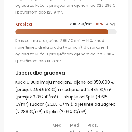
oglasa za kuća, s prosječnom cijenom od 329.286 €
i površinom oko 125,9 m².
Krasica
2.867 €/m²
+16%
· 4 ogl.
Krasica ima prosječno 2.867 €/m² — 16% iznad
najjeftinijeg dijela grada (Momjan). U uzorku je 4
oglasa za kuća, s prosječnom cijenom od 275.000 €
i površinom oko 110,8 m².
Usporedba gradova
Kuća u Buje imaju medijanu cijene od 350.000 €
(prosjek 498.668 €) i medijanu od 2.445 €/m²
(prosjek 2.852 €/m²) — skuplje od Split (4.615
€/m²) i Zadar (3.265 €/m²), a jeftinije od Zagreb
(2.289 €/m²) i Rijeka (2.034 €/m²).
Med.
Med.
Pros.