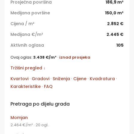
Prosječna površina
186,9 m²
Medijana površine
150,0 m²
Cijena / m²
2.852 €
Medijana €/m²
2.445 €
Aktivnih oglasa
105
Ovaj oglas:
3.438 €/m²
·
iznad prosjeka
Tržišni pregled ↓
Kvartovi
·
Gradovi
·
Sniženja
·
Cijene
·
Kvadratura
·
Karakteristike
·
FAQ
Pretraga po dijelu grada
Momjan
2.464 €/m² · 20 ogl.