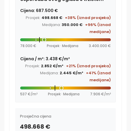
Cijena: 687.500 €
Prosjek:
498.668 €
·
+38% (iznad prosjeka)
Medijana:
350.000 €
·
+96% (iznad
medijane)
78.000 €
Prosjek · Medijana
3.400.000 €
Cijena / m²: 3.438 €/m²
Prosjek:
2.852 €/m²
·
+21% (iznad prosjeka)
Medijana:
2.445 €/m²
·
+41% (iznad
medijane)
537 €/m²
Prosjek · Medijana
7.906 €/m²
Prosječna cijena
498.668 €