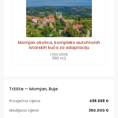
Momjan okolica, kompleks autohtonih
istarskih kuća za adaptaciju
1.050.000€
1190 m2
Tržište — Momjan, Buje
Prosječna cijena
498.668 €
Medijana cijene
350.000 €