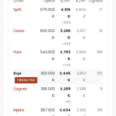
Grad
cijena
€/m²
€/m²
Oglasa
Split
675.000
4.615
4.604
17
€
€
€
+89%
Zadar
600.000
3.265
3.357
19
€
€
€
+34%
Pula
543.000
2.783
2.906
166
€
€
€
+14%
Buje
350.000
2.445
2.852
105
€
€
€
TRENUTNI
Zagreb
395.000
2.289
2.288
8
€
€
€
-6%
Rijeka
387.000
2.034
2.282
105