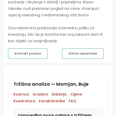
sunčanje i druženje s obitelji i prijateljima. Bazen
također nudi prekrasan pogled na more, stvarajući
osjećaj raskošnog mediteranskog stila života.
Ova nekretnina predstavlja izvanrednu priliku za
investiciju, bilo da je koristite kao svoj luksuzni dom ili
kao objekt za iznajmljivanje
Kontakt podaci
Slične nekretnine
Tržišna analiza — Momjan, Buje
Kvartovi
·
Gradovi
·
Sniženja
·
Cijene
·
Kvadratura
·
Karakteristike
·
FAQ
Usporedba ovog oglasa s tržištem