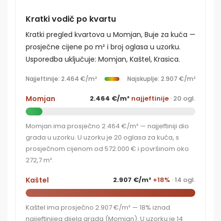
Kratki vodič po kvartu
Kratki pregled kvartova u Momjan, Buje za kuća —
prosječne cijene po m² i broj oglasa u uzorku.
Usporedba uključuje: Momjan, Kaštel, Krasica.
Najjeftinije: 2.464 €/m²
Najskuplje: 2.907 €/m²
Momjan
2.464 €/m²
najjeftinije
· 20 ogl.
Momjan ima prosječno 2.464 €/m² — najjeftiniji dio
grada u uzorku. U uzorku je 20 oglasa za kuća, s
prosječnom cijenom od 572.000 € i površinom oko
272,7 m².
Kaštel
2.907 €/m²
+18%
· 14 ogl.
Kaštel ima prosječno 2.907 €/m² — 18% iznad
najjeftinijeg dijela grada (Momjan). U uzorku je 14