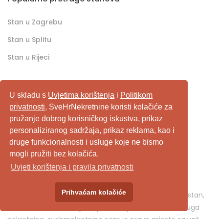
Stan u Zagrebu
Stan u Splitu
Stan u Rijeci
Popularne pretrage kuća
U skladu s
Uvjetima korištenja
i
Politikom
privatnosti
, SveHrNekretnine koristi kolačiće za
Kuća u Zagrebu
pružanje dobrog korisničkog iskustva, prikaz
personaliziranog sadržaja, prikaz reklama, kao i
Kuća u Splitu
druge funkcionalnosti i usluge koje ne bismo
Kuća u Rijeci
mogli pružiti bez kolačića.
Uvjeti korištenja i pravila privatnosti
SveHrNekretnine.com predstavlja sveobuhvatan
Prihvaćam kolačiće
pretraživač/oglašivač nekretnina. Ukoliko je u pitanju stan,
kuća, vikendica, zemljište, poslovni prostor, ili neka druga