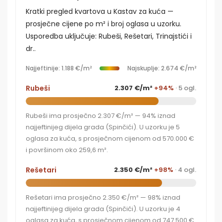
Kratki pregled kvartova u Kastav za kuća —
prosječne cijene po m² i broj oglasa u uzorku.
Usporedba uključuje: Rubeši, Rešetari, Trinajstići i
dr..
Najjeftinije: 1.188 €/m²
Najskuplje: 2.674 €/m²
Rubeši
2.307 €/m²
+94%
· 5 ogl.
Rubeši ima prosječno 2.307 €/m² — 94% iznad
najjeftinijeg dijela grada (Spinčići). U uzorku je 5
oglasa za kuća, s prosječnom cijenom od 570.000 €
i površinom oko 259,6 m².
Rešetari
2.350 €/m²
+98%
· 4 ogl.
Rešetari ima prosječno 2.350 €/m² — 98% iznad
najjeftinijeg dijela grada (Spinčići). U uzorku je 4
oglasa za kuća, s prosječnom cijenom od 747.500 €