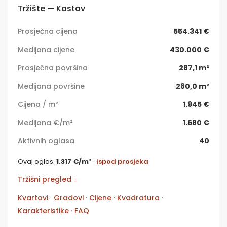
Tržište — Kastav
Prosječna cijena
554.341 €
Medijana cijene
430.000 €
Prosječna površina
287,1 m²
Medijana površine
280,0 m²
Cijena / m²
1.945 €
Medijana €/m²
1.680 €
Aktivnih oglasa
40
Ovaj oglas:
1.317 €/m²
·
ispod prosjeka
Tržišni pregled ↓
Kvartovi
·
Gradovi
·
Cijene
·
Kvadratura
·
Karakteristike
·
FAQ