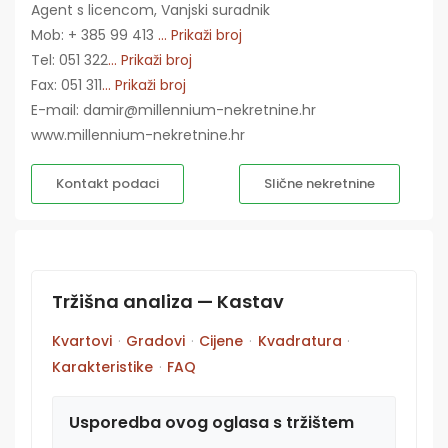
Agent s licencom, Vanjski suradnik
Mob: + 385 99 413
... Prikaži broj
Tel: 051 322
... Prikaži broj
Fax: 051 311
... Prikaži broj
E-mail: damir@millennium-nekretnine.hr
www.millennium-nekretnine.hr
Kontakt podaci
Slične nekretnine
Tržišna analiza — Kastav
Kvartovi
·
Gradovi
·
Cijene
·
Kvadratura
·
Karakteristike
·
FAQ
Usporedba ovog oglasa s tržištem