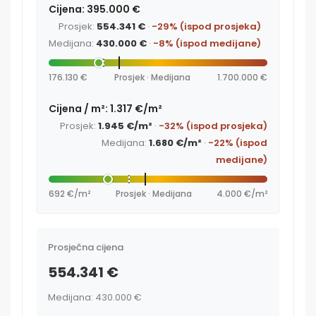
Cijena: 395.000 €
Prosjek:
554.341 €
·
-29% (ispod prosjeka)
Medijana:
430.000 €
·
-8% (ispod medijane)
176.130 €
Prosjek · Medijana
1.700.000 €
Cijena / m²: 1.317 €/m²
Prosjek:
1.945 €/m²
·
-32% (ispod prosjeka)
Medijana:
1.680 €/m²
·
-22% (ispod
medijane)
692 €/m²
Prosjek · Medijana
4.000 €/m²
Prosječna cijena
554.341 €
Medijana: 430.000 €