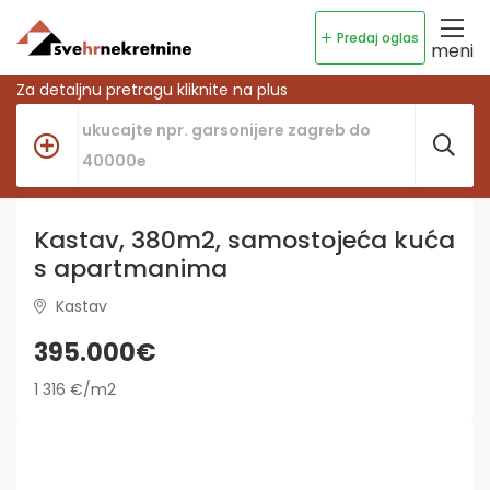
Predaj oglas
meni
Za detaljnu pretragu kliknite na plus
Kastav, 380m2, samostojeća kuća
s apartmanima
Kastav
395.000€
1 316 €/m2