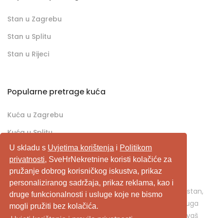
Stan u Zagrebu
Stan u Splitu
Stan u Rijeci
Popularne pretrage kuća
Kuća u Zagrebu
Kuća u Splitu
U skladu s
Uvjetima korištenja
i
Politikom
Kuća u Rijeci
privatnosti
, SveHrNekretnine koristi kolačiće za
pružanje dobrog korisničkog iskustva, prikaz
SveHrNekretnine.com predstavlja sveobuhvatan
personaliziranog sadržaja, prikaz reklama, kao i
pretraživač/oglašivač nekretnina. Ukoliko je u pitanju stan,
druge funkcionalnosti i usluge koje ne bismo
kuća, vikendica, zemljište, poslovni prostor, ili neka druga
mogli pružiti bez kolačića.
nekretnina, svehrnekretnine.com je pravo mjesto za vaš