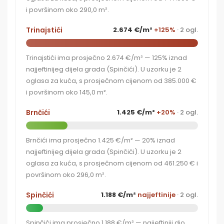
i površinom oko 290,0 m².
Trinajstići
2.674 €/m²
+125%
· 2 ogl.
Trinajstići ima prosječno 2.674 €/m² — 125% iznad
najjeftinijeg dijela grada (Spinčići). U uzorku je 2
oglasa za kuća, s prosječnom cijenom od 385.000 €
i površinom oko 145,0 m².
Brnčići
1.425 €/m²
+20%
· 2 ogl.
Brnčići ima prosječno 1.425 €/m² — 20% iznad
najjeftinijeg dijela grada (Spinčići). U uzorku je 2
oglasa za kuća, s prosječnom cijenom od 461.250 € i
površinom oko 296,0 m².
Spinčići
1.188 €/m²
najjeftinije
· 2 ogl.
Spinčići ima prosječno 1.188 €/m² — najjeftiniji dio