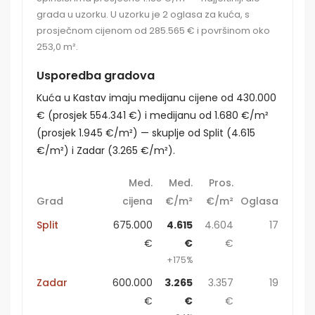
grada u uzorku. U uzorku je 2 oglasa za kuća, s
prosječnom cijenom od 285.565 € i površinom oko
253,0 m².
Usporedba gradova
Kuća u Kastav imaju medijanu cijene od 430.000
€ (prosjek 554.341 €) i medijanu od 1.680 €/m²
(prosjek 1.945 €/m²) — skuplje od Split (4.615
€/m²) i Zadar (3.265 €/m²).
Med.
Med.
Pros.
Grad
cijena
€/m²
€/m²
Oglasa
Split
675.000
4.615
4.604
17
€
€
€
+175%
Zadar
600.000
3.265
3.357
19
€
€
€