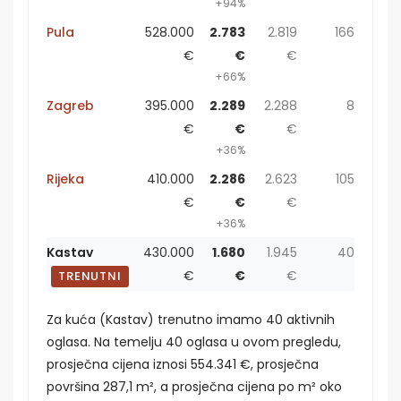
+94%
Pula
528.000
2.783
2.819
166
€
€
€
+66%
Zagreb
395.000
2.289
2.288
8
€
€
€
+36%
Rijeka
410.000
2.286
2.623
105
€
€
€
+36%
Kastav
430.000
1.680
1.945
40
€
€
€
TRENUTNI
Za kuća (Kastav) trenutno imamo 40 aktivnih
oglasa. Na temelju 40 oglasa u ovom pregledu,
prosječna cijena iznosi 554.341 €, prosječna
površina 287,1 m², a prosječna cijena po m² oko