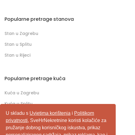
Popularne pretrage stanova
Stan u Zagrebu
Stan u Splitu
Stan u Rijeci
Popularne pretrage kuća
Kuća u Zagrebu
Kuća u Splitu
U skladu s
Uvjetima korištenja
i
Politikom
Kuća u Rijeci
privatnosti
, SveHrNekretnine koristi kolačiće za
pružanje dobrog korisničkog iskustva, prikaz
SveHrNekretnine.com predstavlja sveobuhvatan
personaliziranog sadržaja, prikaz reklama, kao i