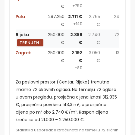
+75%
€
Pula
297.250
2.711 €
2.765
24
+14%
€
€
Rijeka
250.000
2.386
2.740
72
€
€
€
TRENUTNI
Zagreb
250.000
2.192
3.050
13
€
€
€
-8%
Za poslovni prostor (Centar, Rijeka) trenutno
imamo 72 aktivnih oglasa. Na temelju 72 oglasa
u ovom pregledu, prosječna cijena iznosi 312.935
€, prosječna površina 143,3 m², a prosječna
cijena po m² oko 2.740 €/m². Raspon cijena
kreće se od 21.000 – 2.250.000 €.
Statistika usporedbe izračunata na temelju 72 sličnih