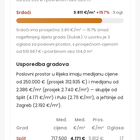
Srdoči
3.811 €/m²
+157%
· 3 ogl.
Srdoči ima prosječno 3.811 €/m² — 157% iznad
najjeftinijeg dijela grada (Sušak). U uzorku je 3
oglasa za poslovni prostor, s prosječnom cijenom
od 510.667 € i površinom oko 134,0 m².
Usporedba gradova
Poslovni prostor u Rijeka imaju medijanu cijene
od 250.000 € (prosjek 312.935 €) i medijanu od
2.386 €/m² (prosjek 2.740 €/m²) — skuplje od
Split (4.171 €/m²) i Pula (2.711 €/m²), a jeftinije od
Zagreb (2.192 €/m²).
Med.
Med.
Pros.
Grad
cijena
€/m²
€/m²
Oglasa
Split
717.500
4.171 €
5.812 €
17