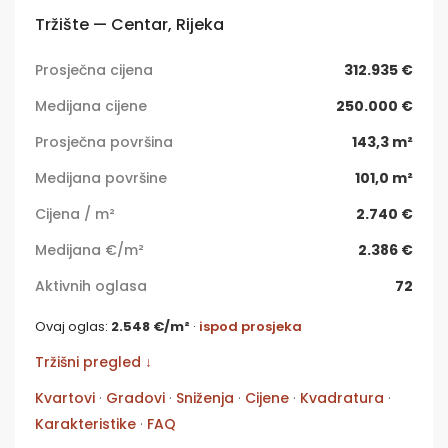
Tržište — Centar, Rijeka
Prosječna cijena
312.935 €
Medijana cijene
250.000 €
Prosječna površina
143,3 m²
Medijana površine
101,0 m²
Cijena / m²
2.740 €
Medijana €/m²
2.386 €
Aktivnih oglasa
72
Ovaj oglas:
2.548 €/m²
·
ispod prosjeka
Tržišni pregled ↓
Kvartovi
·
Gradovi
·
Sniženja
·
Cijene
·
Kvadratura
·
Karakteristike
·
FAQ