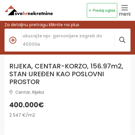
Predaj oglas
meni
Za detaljnu pretragu kliknite na plus
RIJEKA, CENTAR-KORZO, 156.97m2,
STAN UREĐEN KAO POSLOVNI
PROSTOR
Centar, Rijeka
400.000€
2 547 €/m2