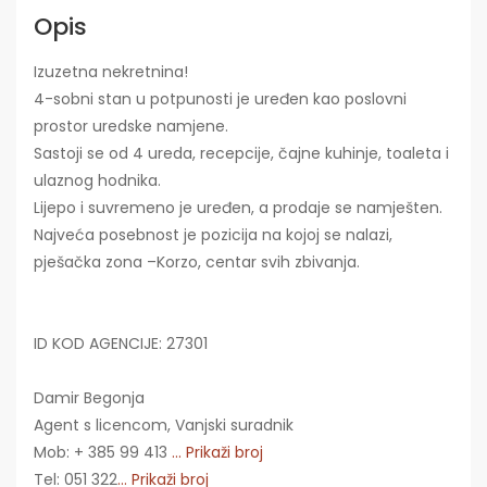
Opis
Izuzetna nekretnina!
4-sobni stan u potpunosti je uređen kao poslovni
prostor uredske namjene.
Sastoji se od 4 ureda, recepcije, čajne kuhinje, toaleta i
ulaznog hodnika.
Lijepo i suvremeno je uređen, a prodaje se namješten.
Najveća posebnost je pozicija na kojoj se nalazi,
pješačka zona –Korzo, centar svih zbivanja.
ID KOD AGENCIJE: 27301
Damir Begonja
Agent s licencom, Vanjski suradnik
Mob: + 385 99 413
... Prikaži broj
Tel: 051 322
... Prikaži broj