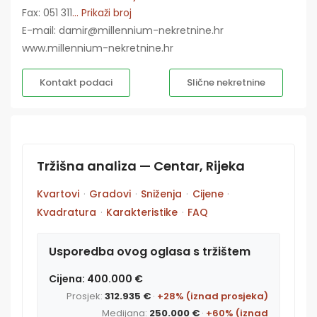
Fax: 051 311
... Prikaži broj
E-mail: damir@millennium-nekretnine.hr
www.millennium-nekretnine.hr
Kontakt podaci
Slične nekretnine
Tržišna analiza — Centar, Rijeka
Kvartovi
·
Gradovi
·
Sniženja
·
Cijene
·
Kvadratura
·
Karakteristike
·
FAQ
Usporedba ovog oglasa s tržištem
Cijena: 400.000 €
Prosjek:
312.935 €
·
+28% (iznad prosjeka)
Medijana:
250.000 €
·
+60% (iznad