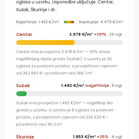
oglasa u uzorku. Usporedba uključuje: Centar,
Sušak, Škurinje i dr..
Najjeftinije: 1.482 €/m²
Najskuplje: 4.475 €/m²
Centar
2.978 €/m²
+101%
· 26 ogl.
Centar ima prosječno 2.978 €/m² — 101% iznad
najjeftinijeg dijela grada (Sušak). U uzorku je 26
oglasa za poslovni prostor, s prosječnom cijenom
od 362.892 € i površinom oko 168,7 m².
Sušak
1.482 €/m²
najjeftinije
· 8 ogl.
Sušak ima prosječno 1.482 €/m² — najjeftiniji dio
grada u uzorku. U uzorku je 8 oglasa za poslovni
prostor, s prosječnom cijenom od 226.625 € i
površinom oko 151,3 m².
Škurinje
1.853 €/m²
+25%
· 4 ogl.