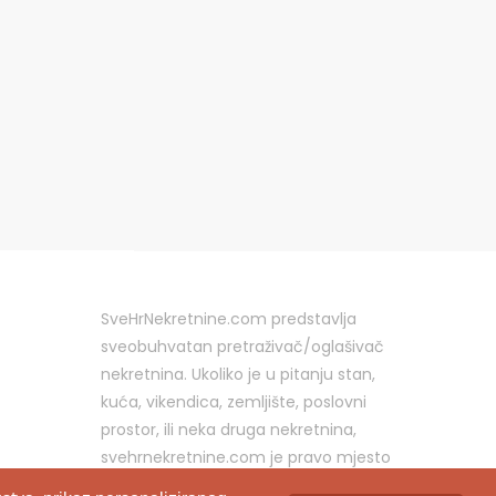
SveHrNekretnine.com predstavlja
sveobuhvatan pretraživač/oglašivač
nekretnina. Ukoliko je u pitanju stan,
kuća, vikendica, zemljište, poslovni
prostor, ili neka druga nekretnina,
svehrnekretnine.com je pravo mjesto
za vaš oglas.