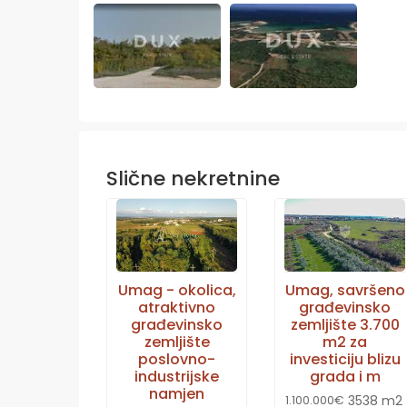
Slične nekretnine
Umag - okolica,
Umag, savršeno
atraktivno
građevinsko
građevinsko
zemljište 3.700
zemljište
m2 za
poslovno-
investiciju blizu
industrijske
grada i m
namjen
3538 m2
1.100.000€