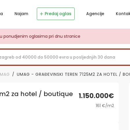
ja
Najam
Predaj oglas
Agencije
Konta
dju ponudjenim oglasima pri dnu stranice
UMAG
UMAG - GRAĐEVINSKI TEREN 7125M2 ZA HOTEL / B
m2 za hotel / boutique
1.150.000€
161 €/m2