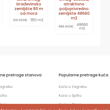
Građevinsko
atraktivno
zemljište 80 m
poljoprivredno
od mora
zemljište 48660
m2
1150 m2
610.000€
48660
486.600€
m2
rne pretrage stanova
Popularne pretrage kuća
Zagrebu
Kuća u Zagrebu
plitu
Kuća u Splitu
jeci
Kuća u Rijeci