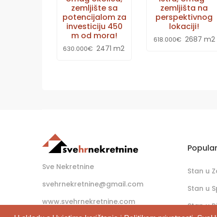
zemljište sa
zemljišta na
potencijalom za
perspektivnog
investiciju 450
lokaciji!
m od mora!
2687 m2
618.000€
2471 m2
630.000€
Popula
Sve Nekretnine
Stan u 
svehrnekretnine@gmail.com
Stan u S
www.svehrnekretnine.com
Stan u Ri