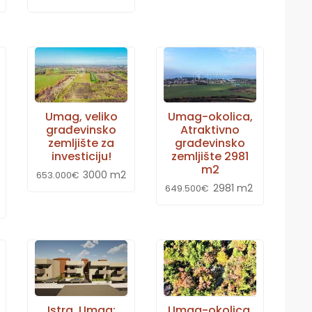
Umag, veliko
Umag-okolica,
građevinsko
Atraktivno
zemljište za
građevinsko
investiciju!
zemljište 2981
m2
3000 m2
653.000€
2981 m2
649.500€
Istra, Umag:
Umag-okolica,