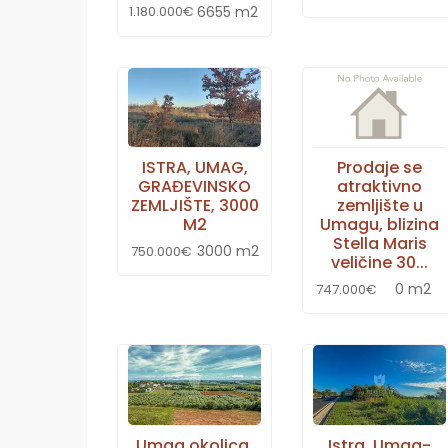
6655 m2
1.180.000€
ISTRA, UMAG,
Prodaje se
GRAĐEVINSKO
atraktivno
ZEMLJIŠTE, 3000
zemljište u
M2
Umagu, blizina
Stella Maris
3000 m2
750.000€
veličine 30...
0 m2
747.000€
Umag okolica,
Istra, Umag-