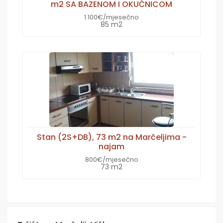
m2 SA BAZENOM I OKUĆNICOM
1.100€/mjesečno
85 m2
Stan (2S+DB), 73 m2 na Marčeljima -
najam
800€/mjesečno
73 m2