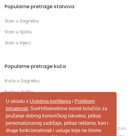
Popularne pretrage stanova
Stan u Zagrebu
Stan u Splitu
Stan u Rijeci
Popularne pretrage kuća
Kuća u Zagrebu
Kuća u Splitu
U skladu s
Uvjetima korištenja
i
Politikom
Kuća u Rijeci
privatnosti
, SveHrNekretnine koristi kolačiće za
pružanje dobrog korisničkog iskustva, prikaz
SveHrNekretnine.com predstavlja sveobuhvatan
personaliziranog sadržaja, prikaz reklama, kao i
pretraživač/oglašivač nekretnina. Ukoliko je u pitanju stan,
druge funkcionalnosti i usluge koje ne bismo