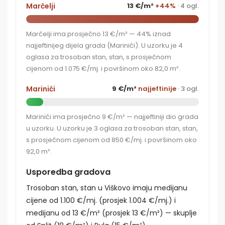
Marčelji
13 €/m²
+44%
· 4 ogl.
Marčelji ima prosječno 13 €/m² — 44% iznad
najjeftinijeg dijela grada (Marinići). U uzorku je 4
oglasa za trosoban stan, stan, s prosječnom
cijenom od 1.075 €/mj. i površinom oko 82,0 m².
Marinići
9 €/m²
najjeftinije
· 3 ogl.
Marinići ima prosječno 9 €/m² — najjeftiniji dio grada
u uzorku. U uzorku je 3 oglasa za trosoban stan, stan,
s prosječnom cijenom od 850 €/mj. i površinom oko
92,0 m².
Usporedba gradova
Trosoban stan, stan u Viškovo imaju medijanu
cijene od 1.100 €/mj. (prosjek 1.004 €/mj.) i
medijanu od 13 €/m² (prosjek 13 €/m²) — skuplje