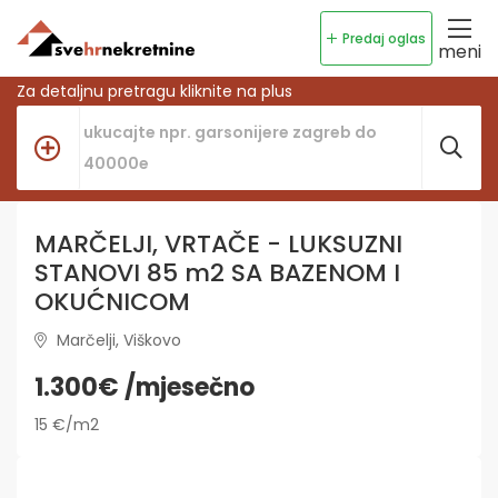
Predaj oglas
meni
Za detaljnu pretragu kliknite na plus
MARČELJI, VRTAČE - LUKSUZNI
STANOVI 85 m2 SA BAZENOM I
OKUĆNICOM
Marčelji, Viškovo
1.300€ /mjesečno
15 €/m2