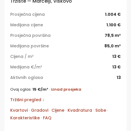
Tržište — Marčelji, Viškovo
Prosječna cijena
1.004 €
Medijana cijene
1.100 €
Prosječna površina
78,5 m²
Medijana površine
85,0 m²
Cijena / m²
13 €
Medijana €/m²
13 €
Aktivnih oglasa
13
Ovaj oglas:
15 €/m²
·
iznad prosjeka
Tržišni pregled ↓
Kvartovi
·
Gradovi
·
Cijene
·
Kvadratura
·
Sobe
·
Karakteristike
·
FAQ