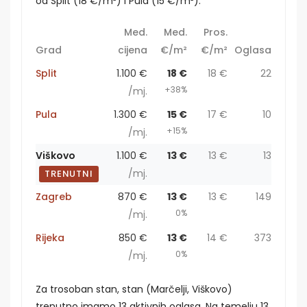
od Split (18 €/m²) i Pula (15 €/m²).
Med.
Med.
Pros.
Grad
cijena
€/m²
€/m²
Oglasa
Split
1.100 €
18 €
18 €
22
+38%
/mj.
Pula
1.300 €
15 €
17 €
10
+15%
/mj.
Viškovo
1.100 €
13 €
13 €
13
/mj.
TRENUTNI
Zagreb
870 €
13 €
13 €
149
0%
/mj.
Rijeka
850 €
13 €
14 €
373
0%
/mj.
Za trosoban stan, stan (Marčelji, Viškovo)
trenutno imamo 13 aktivnih oglasa. Na temelju 13