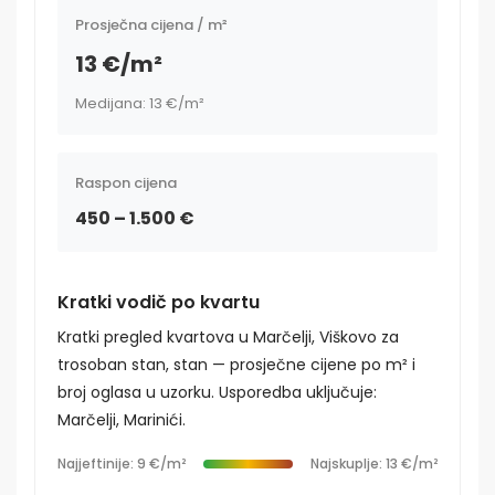
Prosječna cijena / m²
13 €/m²
Medijana: 13 €/m²
Raspon cijena
450 – 1.500 €
Kratki vodič po kvartu
Kratki pregled kvartova u Marčelji, Viškovo za
trosoban stan, stan — prosječne cijene po m² i
broj oglasa u uzorku. Usporedba uključuje:
Marčelji, Marinići.
Najjeftinije: 9 €/m²
Najskuplje: 13 €/m²