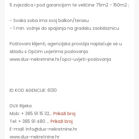
5 zvjezdica i pod garancijom te veličine 75m2 - 150m2 ;
- Svaka soba ima svoj balkon/terasu
- 1 min. vožnje do spajanja na gradsku zaobilaznicu
Poštovani klijenti, agencijska provizija naplaćuje se u
skladu s Općim uvjetima poslovanja.
www.dux-nekretnine.hr/opci-uvjeti-poslovanja
ID KOD AGENCIJE: 6130
DUX Rijeka
Mob: + 385 91 15 32
... Prikaži broj
Tel: + 385 91 480
... Prikaži broj
E-mail: info@dux-nekretnine.hr
www.dux-nekretnine.hr