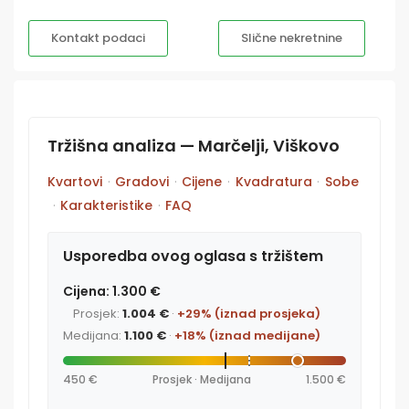
Kontakt podaci
Slične nekretnine
Tržišna analiza — Marčelji, Viškovo
Kvartovi
·
Gradovi
·
Cijene
·
Kvadratura
·
Sobe
·
Karakteristike
·
FAQ
Usporedba ovog oglasa s tržištem
Cijena: 1.300 €
Prosjek:
1.004 €
·
+29% (iznad prosjeka)
Medijana:
1.100 €
·
+18% (iznad medijane)
450 €
Prosjek · Medijana
1.500 €