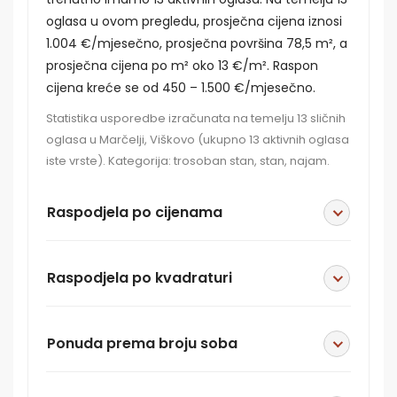
oglasa u ovom pregledu, prosječna cijena iznosi
1.004 €/mjesečno, prosječna površina 78,5 m², a
prosječna cijena po m² oko 13 €/m². Raspon
cijena kreće se od 450 – 1.500 €/mjesečno.
Statistika usporedbe izračunata na temelju 13 sličnih
oglasa u Marčelji, Viškovo (ukupno 13 aktivnih oglasa
iste vrste). Kategorija: trosoban stan, stan, najam.
Raspodjela po cijenama
Raspodjela po kvadraturi
Ponuda prema broju soba