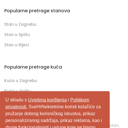
Popularne pretrage stanova
Stan u Zagrebu
Stan u Splitu
Stan u Rijeci
Popularne pretrage kuća
Kuća u Zagrebu
Kuća u Splitu
U skladu s
Uvjetima korištenja
i
Politikom
Kuća u Rijeci
privatnosti
, SveHrNekretnine koristi kolačiće za
pružanje dobrog korisničkog iskustva, prikaz
SveHrNekretnine.com predstavlja sveobuhvatan
personaliziranog sadržaja, prikaz reklama, kao i
pretraživač/oglašivač nekretnina. Ukoliko je u pitanju stan,
druge funkcionalnosti i usluge koje ne bismo