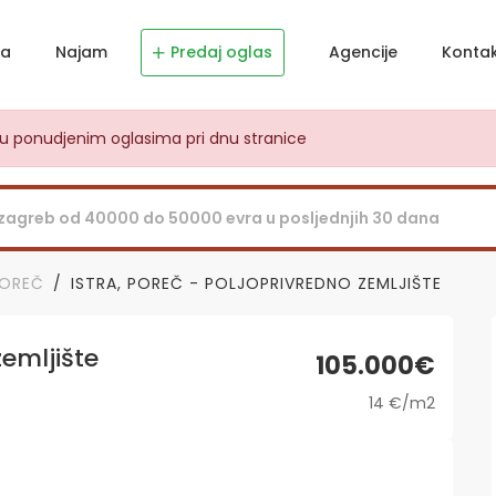
ja
Najam
Predaj oglas
Agencije
Konta
dju ponudjenim oglasima pri dnu stranice
OREČ
ISTRA, POREČ - POLJOPRIVREDNO ZEMLJIŠTE
emljište
105.000€
14 €/m2