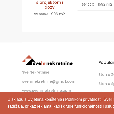
s projektom i
1592 m2
99.100€
dozv
906 m2
99.660€
Popula
Sve Nekretnine
Stan u 
svehrnekretnine@gmail.com
Stan u S
www.svehrnekretnine.com
Stan u Ri
U skladu s
Uvjetima korištenja
i
Politikom privatnosti
, SveH
sadržaja, prikaz reklama, kao i druge funkcionalnosti i uslu