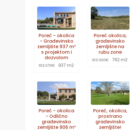
Poreč - okolica
Poreč okolica,
- Građevinsko
građevinsko
zemljište 937 m²
zemljište na
s projektom i
rubu zone
dozvolom
762 m2
103.000€
937 m2
103.070€
Poreč - okolica
Poreč, okolica,
- Odlično
prostrano
građevinsko
građevinsko
zemljište 906 m²
zemljište!