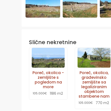
Slične nekretnine
Poreč, okolica -
Poreč, okolica,
zemljište s
građevinsko
pogledom na
zemljište sa
more
legaliziranim
objektom
1186 m2
105.000€
stambene nam
770 m2
105.000€