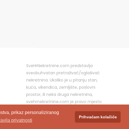
SveHrNekretnine.com predstavlja
sveobuhvatan pretraživač/oglašivač
nekretnina. Ukoliko je u pitanju stan,
kuća, vikendica, zemljište, poslovni
prostor, ili neka druga nekretnina,
svehrnekretnine.com je pravo mjesto
za vaš oglas.
stva, prikaz personaliziranog
Prihvaćam kolačiće
ravila privatnosti