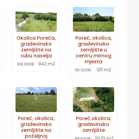
Okolica Poreča,
Poreč, okolica,
građevinsko
građevinsko
zemljište na
zemljište u
rubu naselja
centru mirnog
mjesta
942 m2
108.000€
1311 m2
110.000€
Poreč, okolica,
Poreč,okolica,
građevinsko
građevinsko
zemljište na
zemljište
poželjnoj
2070 m2
96.500€