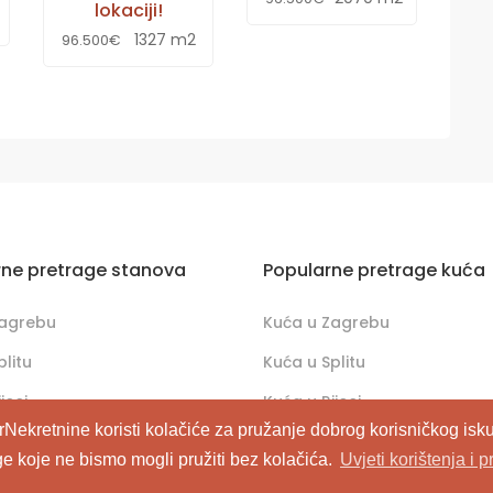
lokaciji!
1327 m2
96.500€
rne pretrage stanova
Popularne pretrage kuća
Zagrebu
Kuća u Zagrebu
plitu
Kuća u Splitu
jeci
Kuća u Rijeci
rNekretnine koristi kolačiće za pružanje dobrog korisničkog isku
ge koje ne bismo mogli pružiti bez kolačića.
Uvjeti korištenja i p