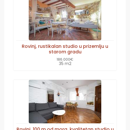
Rovinj, rustikalan studio u prizemlju u
starom gradu
186.000€
35 m2
Rovinj, 100 m od mora, kvalitetan studio u