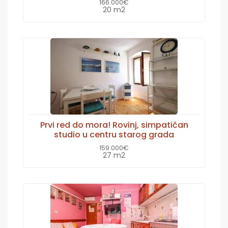
166.000€
20 m2
Prvi red do mora! Rovinj, simpatičan
studio u centru starog grada
159.000€
27 m2