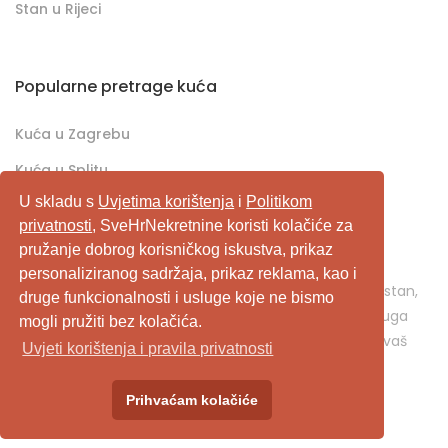
Stan u Rijeci
Popularne pretrage kuća
Kuća u Zagrebu
Kuća u Splitu
U skladu s
Uvjetima korištenja
i
Politikom
Kuća u Rijeci
privatnosti
, SveHrNekretnine koristi kolačiće za
pružanje dobrog korisničkog iskustva, prikaz
SveHrNekretnine.com predstavlja sveobuhvatan
personaliziranog sadržaja, prikaz reklama, kao i
pretraživač/oglašivač nekretnina. Ukoliko je u pitanju stan,
druge funkcionalnosti i usluge koje ne bismo
kuća, vikendica, zemljište, poslovni prostor, ili neka druga
mogli pružiti bez kolačića.
nekretnina, svehrnekretnine.com je pravo mjesto za vaš
Uvjeti korištenja i pravila privatnosti
oglas.
Prihvaćam kolačiće