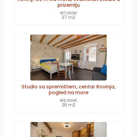
prizemlju
187.000€
37 m2
Studio sa spremištem, centar Rovinja,
pogled na more
189.000€
35 m2