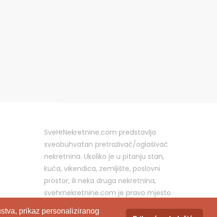
SveHrNekretnine.com predstavlja
sveobuhvatan pretraživač/oglašivač
nekretnina. Ukoliko je u pitanju stan,
kuća, vikendica, zemljište, poslovni
prostor, ili neka druga nekretnina,
svehrnekretnine.com je pravo mjesto
za vaš oglas.
stva, prikaz personaliziranog