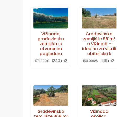
Vižinada,
Građevinsko
građevinsko
zemljište 961m²
zemljište s
u Vižinadi –
otvorenim
idealno za vilu ili
pogledom
obiteljsku k
1240 m2
961 m2
173.000€
150.000€
Građevinsko
Vižinada
zemljište 868 m²
okolica,