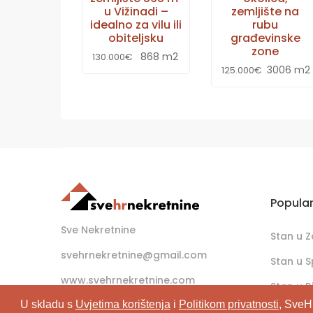
u Vižinadi –
zemljište na
idealno za vilu ili
rubu
obiteljsku
građevinske
zone
868 m2
130.000€
3006 m2
125.000€
Popula
Sve Nekretnine
Stan u 
svehrnekretnine@gmail.com
Stan u S
www.svehrnekretnine.com
Stan u Ri
U skladu s
Uvjetima korištenja
i
Politikom privatnosti
, SveH