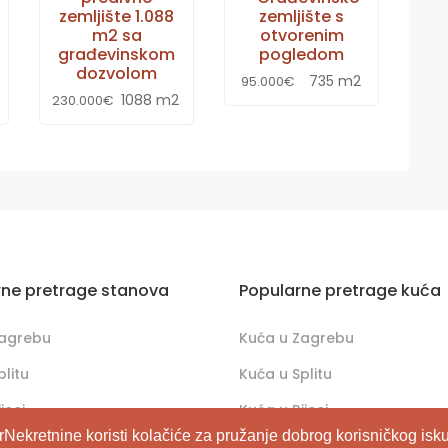
zemljište 1.088
zemljište s
m2 sa
otvorenim
građevinskom
pogledom
dozvolom
735 m2
95.000€
1088 m2
230.000€
rne pretrage stanova
Popularne pretrage kuća
Zagrebu
Kuća u Zagrebu
plitu
Kuća u Splitu
jeci
Kuća u Rijeci
rNekretnine koristi kolačiće za pružanje dobrog korisničkog isku