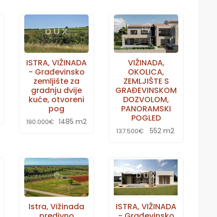
ISTRA, VIŽINADA
VIŽINADA,
- Građevinsko
OKOLICA,
zemljište za
ZEMLJIŠTE S
gradnju dvije
GRAĐEVINSKOM
kuće, otvoreni
DOZVOLOM,
pog
PANORAMSKI
POGLED
1485 m2
190.000€
552 m2
137.500€
Istra, Vižinada
ISTRA, VIŽINADA
predivno
- Građevinsko