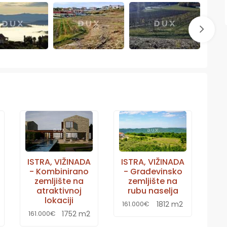
ISTRA, VIŽINADA
ISTRA, VIŽINADA
- Kombinirano
- Građevinsko
zemljište na
zemljište na
atraktivnoj
rubu naselja
lokaciji
1812 m2
161.000€
1752 m2
161.000€