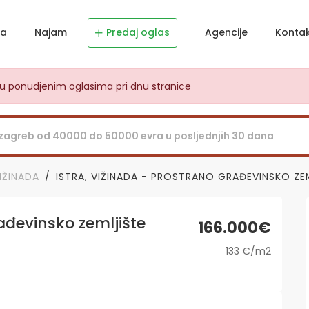
ja
Najam
Predaj oglas
Agencije
Konta
dju ponudjenim oglasima pri dnu stranice
IŽINADA
ISTRA, VIŽINADA - PROSTRANO GRAĐEVINSKO 
ađevinsko zemljište
166.000€
133 €/m2