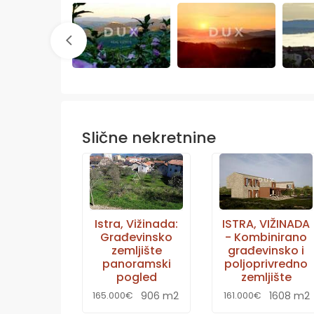
Slične nekretnine
Istra, Vižinada:
ISTRA, VIŽINADA
Građevinsko
- Kombinirano
zemljište
građevinsko i
panoramski
poljoprivredno
pogled
zemljište
906 m2
1608 m2
165.000€
161.000€