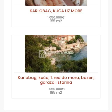
KARLOBAG, KUĆA UZ MORE
1.050.000€
155 m2
Karlobag, kuća, 1. red do mora, bazen,
garaža i starina
1.050.000€
185 m2