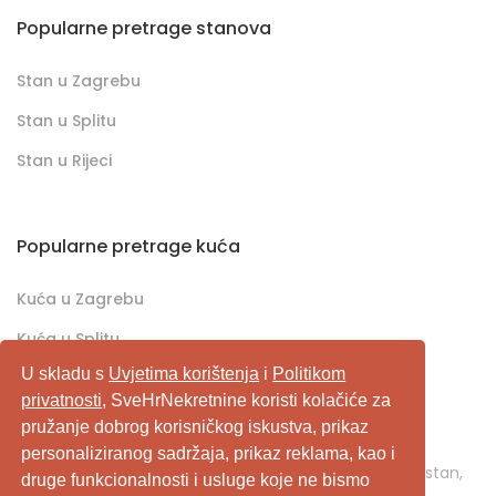
Popularne pretrage stanova
Stan u Zagrebu
Stan u Splitu
Stan u Rijeci
Popularne pretrage kuća
Kuća u Zagrebu
Kuća u Splitu
U skladu s
Uvjetima korištenja
i
Politikom
Kuća u Rijeci
privatnosti
, SveHrNekretnine koristi kolačiće za
pružanje dobrog korisničkog iskustva, prikaz
SveHrNekretnine.com predstavlja sveobuhvatan
personaliziranog sadržaja, prikaz reklama, kao i
pretraživač/oglašivač nekretnina. Ukoliko je u pitanju stan,
druge funkcionalnosti i usluge koje ne bismo