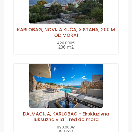
KARLOBAG, NOVIJA KUĆA, 3 STANA, 200 M
OD MORA!
420.000€
236 m2
DALMACIJA, KARLOBAG - Ekskluzivna
luksuzna vila 1. red do mora
990.000€
150 m2