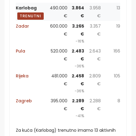
Karlobag
490.000
3.864
3.958
13
€
€
€
TRENUTNI
Zadar
600.000
3.265
3.357
19
€
€
€
-16%
Pula
520.000
2.483
2.643
166
€
€
€
-36%
Rijeka
481.000
2.458
2.809
105
€
€
€
-36%
Zagreb
395.000
2.289
2.288
8
€
€
€
-41%
Za kuća (Karlobag) trenutno imamo 13 aktivnih