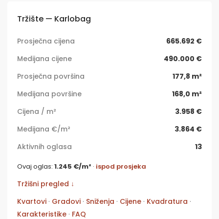
Tržište — Karlobag
Prosječna cijena
665.692 €
Medijana cijene
490.000 €
Prosječna površina
177,8 m²
Medijana površine
168,0 m²
Cijena / m²
3.958 €
Medijana €/m²
3.864 €
Aktivnih oglasa
13
Ovaj oglas:
1.245 €/m²
·
ispod prosjeka
Tržišni pregled ↓
Kvartovi
·
Gradovi
·
Sniženja
·
Cijene
·
Kvadratura
·
Karakteristike
·
FAQ