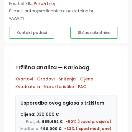
Fax: 051 311
... Prikaži broj
E-mail: anton@millennium-nekretnine.hr
www.m
Kontakt podaci
Slične nekretnine
Tržišna analiza — Karlobag
Kvartovi
·
Gradovi
·
Sniženja
·
Cijene
·
Kvadratura
·
Karakteristike
·
FAQ
Usporedba ovog oglasa s tržištem
Cijena: 330.000 €
Prosjek:
665.692 €
·
-50% (ispod prosjeka)
Medijana:
490.000 €
·
-33% (ispod medijane)