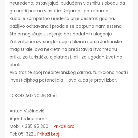
neuređeno, ostavljajući budućem vlasniku slobodu da
ga uredi prema vlastitim željama i potrebama.
Kuća je kompletno uređena prije desetak godina,
pažljivo održavana i prodaje se potpuno namještena,
što omogućuje useljenje bez dodatnih ulaganja.
Zahvaljujući izvrsnoj lokaciji u blizini mora i Jadranske
magistrale, ova nekretnina predstavlja izvanrednu
priliku za turističku djelatnost, ali i za ugodan život na
obali.
Ako tražite spoj mediteranskog šarma, funkcionalnosti i
investicijskog potencijala – ova kuća je pravi izbor.
ID KOD AGENCIJE: 8681
Anton Vučinović
Agent s licencom
Mob: + 385 95 360
... Prikaži broj
Tel: 051 322
... Prikaži broj