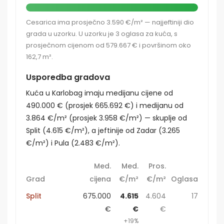
Cesarica ima prosječno 3.590 €/m² — najjeftiniji dio
grada u uzorku. U uzorku je 3 oglasa za kuća, s
prosječnom cijenom od 579.667 € i površinom oko
162,7 m².
Usporedba gradova
Kuća u Karlobag imaju medijanu cijene od
490.000 € (prosjek 665.692 €) i medijanu od
3.864 €/m² (prosjek 3.958 €/m²) — skuplje od
Split (4.615 €/m²), a jeftinije od Zadar (3.265
€/m²) i Pula (2.483 €/m²).
Med.
Med.
Pros.
Grad
cijena
€/m²
€/m²
Oglasa
Split
675.000
4.615
4.604
17
€
€
€
+19%