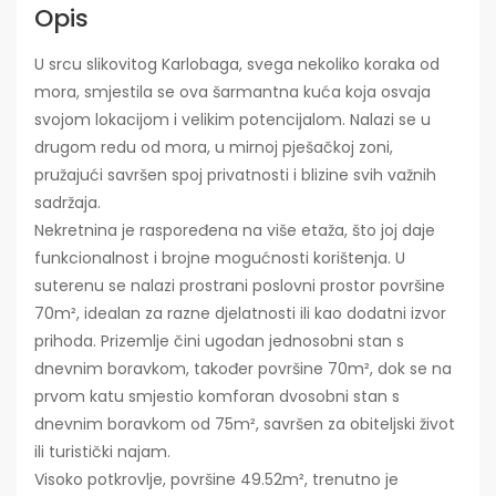
Opis
U srcu slikovitog Karlobaga, svega nekoliko koraka od
mora, smjestila se ova šarmantna kuća koja osvaja
svojom lokacijom i velikim potencijalom. Nalazi se u
drugom redu od mora, u mirnoj pješačkoj zoni,
pružajući savršen spoj privatnosti i blizine svih važnih
sadržaja.
Nekretnina je raspoređena na više etaža, što joj daje
funkcionalnost i brojne mogućnosti korištenja. U
suterenu se nalazi prostrani poslovni prostor površine
70m², idealan za razne djelatnosti ili kao dodatni izvor
prihoda. Prizemlje čini ugodan jednosobni stan s
dnevnim boravkom, također površine 70m², dok se na
prvom katu smjestio komforan dvosobni stan s
dnevnim boravkom od 75m², savršen za obiteljski život
ili turistički najam.
Visoko potkrovlje, površine 49.52m², trenutno je