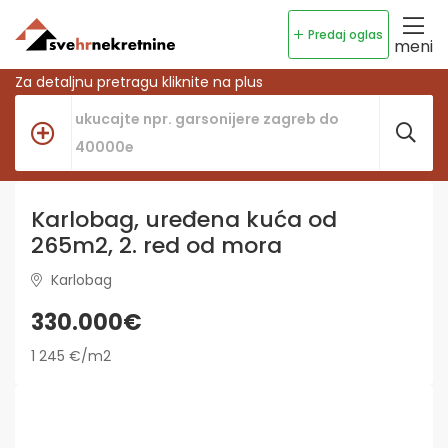
Predaj oglas
meni
Za detaljnu pretragu kliknite na plus
Karlobag, uređena kuća od
265m2, 2. red od mora
Karlobag
330.000€
1 245 €/m2