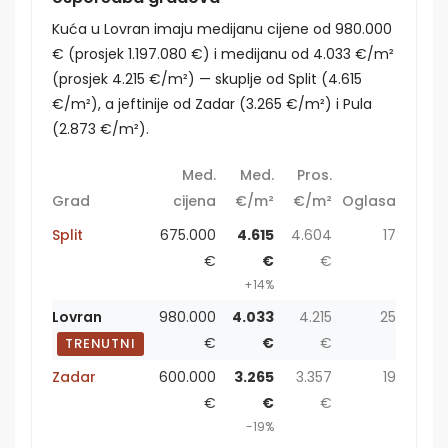
Kuća u Lovran imaju medijanu cijene od 980.000
€ (prosjek 1.197.080 €) i medijanu od 4.033 €/m²
(prosjek 4.215 €/m²) — skuplje od Split (4.615
€/m²), a jeftinije od Zadar (3.265 €/m²) i Pula
(2.873 €/m²).
Med.
Med.
Pros.
Grad
cijena
€/m²
€/m²
Oglasa
Split
675.000
4.615
4.604
17
€
€
€
+14%
Lovran
980.000
4.033
4.215
25
€
€
€
TRENUTNI
Zadar
600.000
3.265
3.357
19
€
€
€
-19%