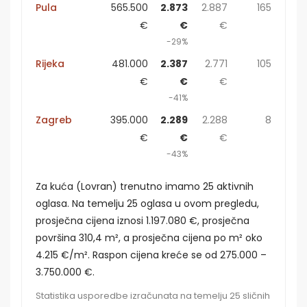
Pula
565.500
2.873
2.887
165
€
€
€
-29%
Rijeka
481.000
2.387
2.771
105
€
€
€
-41%
Zagreb
395.000
2.289
2.288
8
€
€
€
-43%
Za kuća (Lovran) trenutno imamo 25 aktivnih
oglasa. Na temelju 25 oglasa u ovom pregledu,
prosječna cijena iznosi 1.197.080 €, prosječna
površina 310,4 m², a prosječna cijena po m² oko
4.215 €/m². Raspon cijena kreće se od 275.000 –
3.750.000 €.
Statistika usporedbe izračunata na temelju 25 sličnih