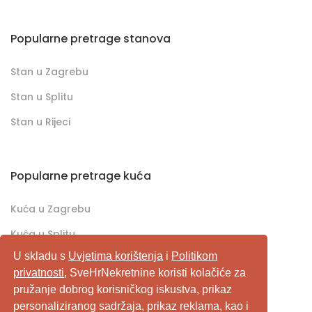
Popularne pretrage stanova
Stan u Zagrebu
Stan u Splitu
Stan u Rijeci
Popularne pretrage kuća
Kuća u Zagrebu
Kuća u Splitu
U skladu s
Uvjetima korištenja
i
Politikom
Kuća u Rijeci
privatnosti
, SveHrNekretnine koristi kolačiće za
pružanje dobrog korisničkog iskustva, prikaz
SveHrNekretnine.com predstavlja sveobuhvatan
personaliziranog sadržaja, prikaz reklama, kao i