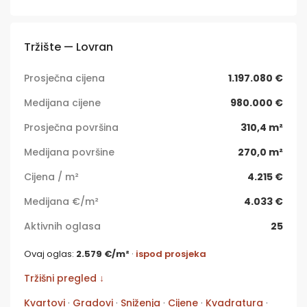
Tržište — Lovran
Prosječna cijena
1.197.080 €
Medijana cijene
980.000 €
Prosječna površina
310,4 m²
Medijana površine
270,0 m²
Cijena / m²
4.215 €
Medijana €/m²
4.033 €
Aktivnih oglasa
25
Ovaj oglas:
2.579 €/m²
·
ispod prosjeka
Tržišni pregled ↓
Kvartovi
·
Gradovi
·
Sniženja
·
Cijene
·
Kvadratura
·