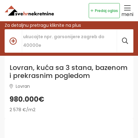
Predaj oglas
meni
Za detaljnu pretragu kliknite na plus
Lovran, kuća sa 3 stana, bazenom
i prekrasnim pogledom
Lovran
980.000€
2 578 €/m2