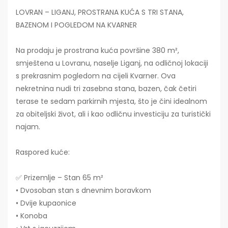
LOVRAN – LIGANJ, PROSTRANA KUĆA S TRI STANA,
BAZENOM I POGLEDOM NA KVARNER
Na prodaju je prostrana kuća površine 380 m²,
smještena u Lovranu, naselje Liganj, na odličnoj lokaciji
s prekrasnim pogledom na cijeli Kvarner. Ova
nekretnina nudi tri zasebna stana, bazen, čak četiri
terase te sedam parkirnih mjesta, što je čini idealnom
za obiteljski život, ali i kao odličnu investiciju za turistički
najam.
Raspored kuće:
✅ Prizemlje – Stan 65 m²
• Dvosoban stan s dnevnim boravkom
• Dvije kupaonice
• Konoba