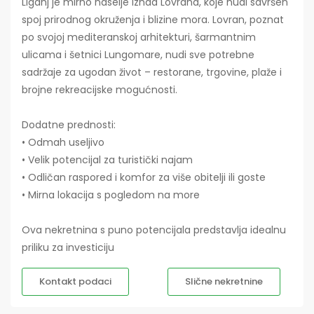
Liganj je mirno naselje iznad Lovrana, koje nudi savršen
spoj prirodnog okruženja i blizine mora. Lovran, poznat
po svojoj mediteranskoj arhitekturi, šarmantnim
ulicama i šetnici Lungomare, nudi sve potrebne
sadržaje za ugodan život – restorane, trgovine, plaže i
brojne rekreacijske mogućnosti.
Dodatne prednosti:
• Odmah useljivo
• Velik potencijal za turistički najam
• Odličan raspored i komfor za više obitelji ili goste
• Mirna lokacija s pogledom na more
Ova nekretnina s puno potencijala predstavlja idealnu
priliku za investiciju
Kontakt podaci
Slične nekretnine