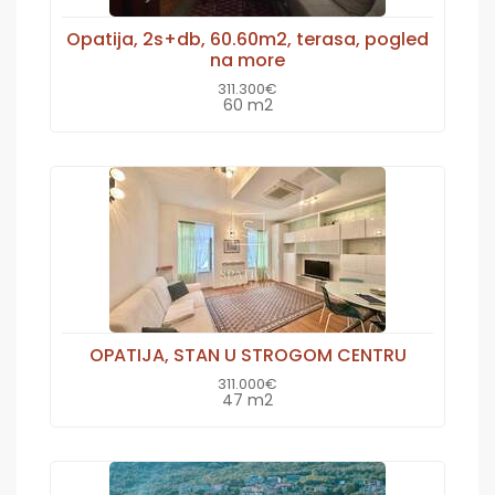
Opatija, 2s+db, 60.60m2, terasa, pogled
na more
311.300€
60 m2
OPATIJA, STAN U STROGOM CENTRU
311.000€
47 m2