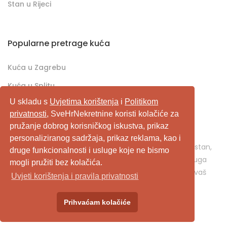
Stan u Rijeci
Popularne pretrage kuća
Kuća u Zagrebu
Kuća u Splitu
U skladu s
Uvjetima korištenja
i
Politikom
Kuća u Rijeci
privatnosti
, SveHrNekretnine koristi kolačiće za
pružanje dobrog korisničkog iskustva, prikaz
SveHrNekretnine.com predstavlja sveobuhvatan
personaliziranog sadržaja, prikaz reklama, kao i
pretraživač/oglašivač nekretnina. Ukoliko je u pitanju stan,
druge funkcionalnosti i usluge koje ne bismo
kuća, vikendica, zemljište, poslovni prostor, ili neka druga
mogli pružiti bez kolačića.
nekretnina, svehrnekretnine.com je pravo mjesto za vaš
Uvjeti korištenja i pravila privatnosti
oglas.
Prihvaćam kolačiće