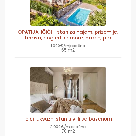
OPATIJA, IČIĆI - stan za najam, prizemlje,
terasa, pogled na more, bazen, par
1.900€/mjesečno
65 m2
Ičići luksuzni stan u villi sa bazenom
2.000€/mjesečno
70 m2