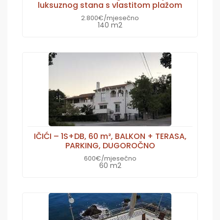
luksuznog stana s vlastitom plažom
2.800€/mjesečno
140 m2
IČIĆI – 1S+DB, 60 m², BALKON + TERASA,
PARKING, DUGOROČNO
600€/mjesečno
60 m2