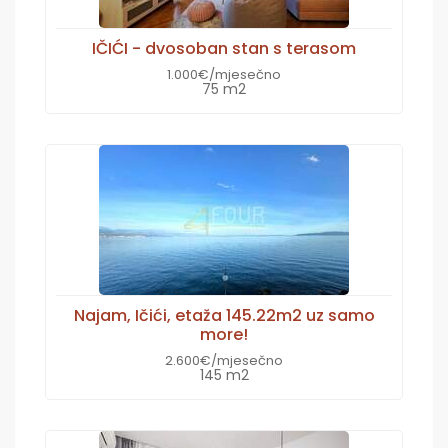
IČIĆI - dvosoban stan s terasom
1.000€/mjesečno
75 m2
Najam, Ičići, etaža 145.22m2 uz samo
more!
2.600€/mjesečno
145 m2