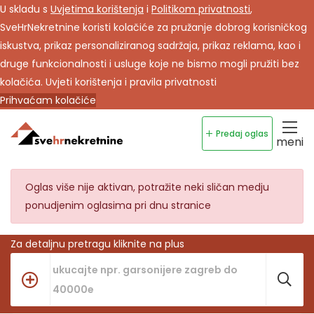
U skladu s
Uvjetima korištenja
i
Politikom privatnosti
,
SveHrNekretnine koristi kolačiće za pružanje dobrog korisničkog
iskustva, prikaz personaliziranog sadržaja, prikaz reklama, kao i
druge funkcionalnosti i usluge koje ne bismo mogli pružiti bez
kolačića.
Uvjeti korištenja i pravila privatnosti
Prihvaćam kolačiće
Predaj oglas
meni
Oglas više nije aktivan, potražite neki sličan medju
ponudjenim oglasima pri dnu stranice
Za detaljnu pretragu kliknite na plus