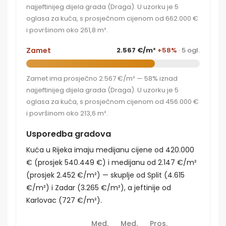
najjeftinijeg dijela grada (Draga). U uzorku je 5
oglasa za kuća, s prosječnom cijenom od 662.000 €
i površinom oko 261,8 m².
Zamet
2.567 €/m²
+58%
· 5 ogl.
Zamet ima prosječno 2.567 €/m² — 58% iznad
najjeftinijeg dijela grada (Draga). U uzorku je 5
oglasa za kuća, s prosječnom cijenom od 456.000 €
i površinom oko 213,6 m².
Usporedba gradova
Kuća u Rijeka imaju medijanu cijene od 420.000
€ (prosjek 540.449 €) i medijanu od 2.147 €/m²
(prosjek 2.452 €/m²) — skuplje od Split (4.615
€/m²) i Zadar (3.265 €/m²), a jeftinije od
Karlovac (727 €/m²).
Med.
Med.
Pros.