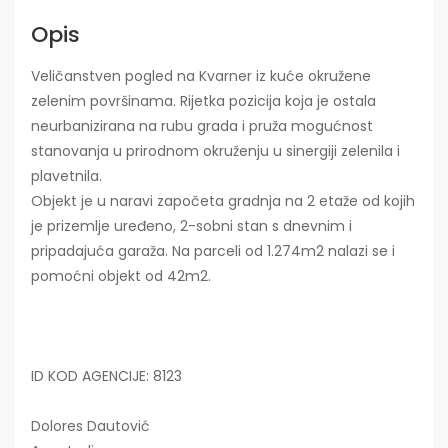
Opis
Veličanstven pogled na Kvarner iz kuće okružene
zelenim površinama. Rijetka pozicija koja je ostala
neurbanizirana na rubu grada i pruža mogućnost
stanovanja u prirodnom okruženju u sinergiji zelenila i
plavetnila.
Objekt je u naravi započeta gradnja na 2 etaže od kojih
je prizemlje uređeno, 2-sobni stan s dnevnim i
pripadajuća garaža. Na parceli od 1.274m2 nalazi se i
pomoćni objekt od 42m2.
ID KOD AGENCIJE: 8123
Dolores Dautović