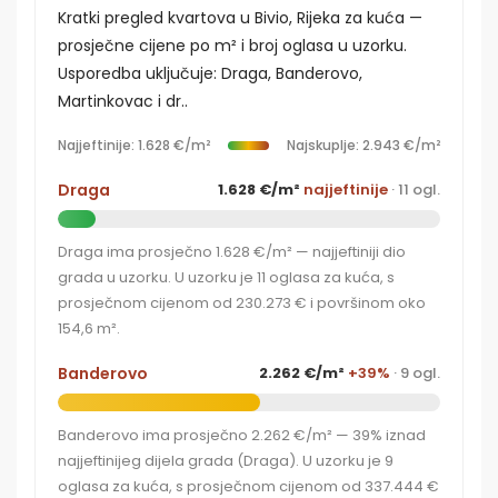
Kratki pregled kvartova u Bivio, Rijeka za kuća —
prosječne cijene po m² i broj oglasa u uzorku.
Usporedba uključuje: Draga, Banderovo,
Martinkovac i dr..
Najjeftinije: 1.628 €/m²
Najskuplje: 2.943 €/m²
Draga
1.628 €/m²
najjeftinije
· 11 ogl.
Draga ima prosječno 1.628 €/m² — najjeftiniji dio
grada u uzorku. U uzorku je 11 oglasa za kuća, s
prosječnom cijenom od 230.273 € i površinom oko
154,6 m².
Banderovo
2.262 €/m²
+39%
· 9 ogl.
Banderovo ima prosječno 2.262 €/m² — 39% iznad
najjeftinijeg dijela grada (Draga). U uzorku je 9
oglasa za kuća, s prosječnom cijenom od 337.444 €