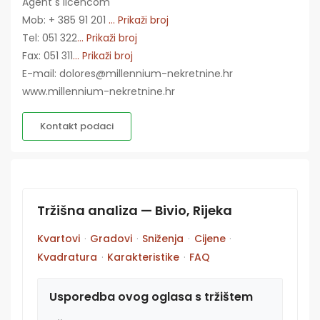
Agent s licencom
Mob: + 385 91 201
... Prikaži broj
Tel: 051 322
... Prikaži broj
Fax: 051 311
... Prikaži broj
E-mail: dolores@millennium-nekretnine.hr
www.millennium-nekretnine.hr
Kontakt podaci
Tržišna analiza — Bivio, Rijeka
Kvartovi
·
Gradovi
·
Sniženja
·
Cijene
·
Kvadratura
·
Karakteristike
·
FAQ
Usporedba ovog oglasa s tržištem