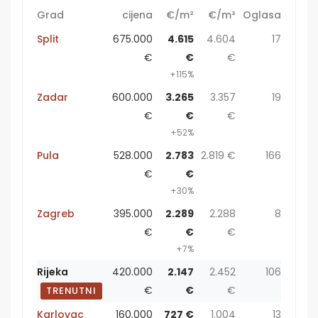
Grad
cijena
€/m²
€/m²
Oglasa
Split
675.000
4.615
4.604
17
€
€
€
+115%
Zadar
600.000
3.265
3.357
19
€
€
€
+52%
Pula
528.000
2.783
2.819 €
166
€
€
+30%
Zagreb
395.000
2.289
2.288
8
€
€
€
+7%
Rijeka
420.000
2.147
2.452
106
€
€
€
TRENUTNI
Karlovac
160.000
727 €
1.004
13