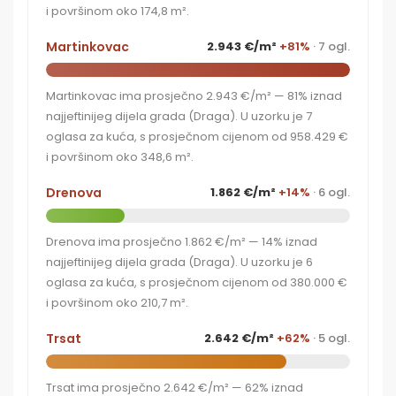
i površinom oko 174,8 m².
Martinkovac
2.943 €/m²
+81%
· 7 ogl.
Martinkovac ima prosječno 2.943 €/m² — 81% iznad
najjeftinijeg dijela grada (Draga). U uzorku je 7
oglasa za kuća, s prosječnom cijenom od 958.429 €
i površinom oko 348,6 m².
Drenova
1.862 €/m²
+14%
· 6 ogl.
Drenova ima prosječno 1.862 €/m² — 14% iznad
najjeftinijeg dijela grada (Draga). U uzorku je 6
oglasa za kuća, s prosječnom cijenom od 380.000 €
i površinom oko 210,7 m².
Trsat
2.642 €/m²
+62%
· 5 ogl.
Trsat ima prosječno 2.642 €/m² — 62% iznad