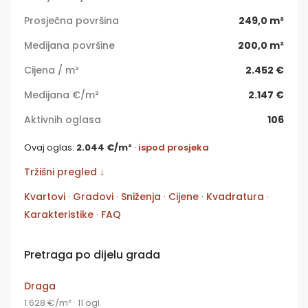
Prosječna površina
249,0 m²
Medijana površine
200,0 m²
Cijena / m²
2.452 €
Medijana €/m²
2.147 €
Aktivnih oglasa
106
Ovaj oglas:
2.044 €/m²
·
ispod prosjeka
Tržišni pregled ↓
Kvartovi
·
Gradovi
·
Sniženja
·
Cijene
·
Kvadratura
·
Karakteristike
·
FAQ
Pretraga po dijelu grada
Draga
1.628 €/m² · 11 ogl.