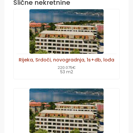
Slične nekretnine
Rijeka, Srdoči, novogradnja, 1s+db, lođa
220.075€
53 m2