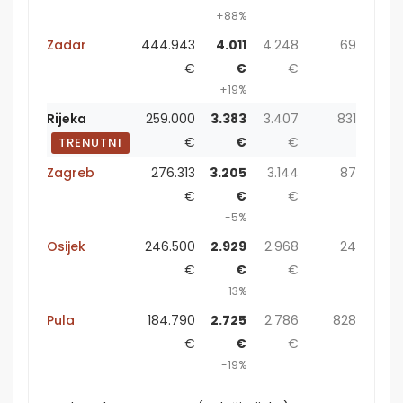
+88%
Zadar
444.943
4.011
4.248
69
€
€
€
+19%
Rijeka
259.000
3.383
3.407
831
€
€
€
TRENUTNI
Zagreb
276.313
3.205
3.144
87
€
€
€
-5%
Osijek
246.500
2.929
2.968
24
€
€
€
-13%
Pula
184.790
2.725
2.786
828
€
€
€
-19%