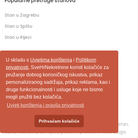
Popularne pretrage stanova
Stan u Zagrebu
Stan u Splitu
Stan u Rijeci
U skladu s
Uvjetima korištenja
i
Politikom
Popularne pretrage kuća
privatnosti
, SveHrNekretnine koristi kolačiće za
pružanje dobrog korisničkog iskustva, prikaz
Kuća u Zagrebu
personaliziranog sadržaja, prikaz reklama, kao i
Kuća u Splitu
druge funkcionalnosti i usluge koje ne bismo
mogli pružiti bez kolačića.
Kuća u Rijeci
Uvjeti korištenja i pravila privatnosti
SveHrNekretnine.com predstavlja sveobuhvatan
Prihvaćam kolačiće
pretraživač/oglašivač nekretnina. Ukoliko je u pitanju stan,
kuća, vikendica, zemljište, poslovni prostor, ili neka druga