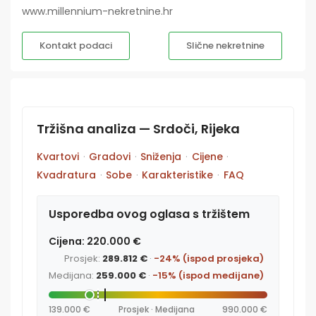
www.millennium-nekretnine.hr
Kontakt podaci
Slične nekretnine
Tržišna analiza — Srdoči, Rijeka
Kvartovi
·
Gradovi
·
Sniženja
·
Cijene
·
Kvadratura
·
Sobe
·
Karakteristike
·
FAQ
Usporedba ovog oglasa s tržištem
Cijena: 220.000 €
Prosjek:
289.812 €
·
-24% (ispod prosjeka)
Medijana:
259.000 €
·
-15% (ispod medijane)
139.000 €
Prosjek · Medijana
990.000 €