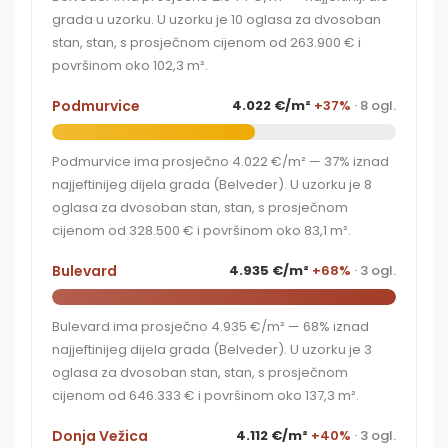
grada u uzorku. U uzorku je 10 oglasa za dvosoban
stan, stan, s prosječnom cijenom od 263.900 € i
površinom oko 102,3 m².
Podmurvice
4.022 €/m²
+37%
· 8 ogl.
Podmurvice ima prosječno 4.022 €/m² — 37% iznad
najjeftinijeg dijela grada (Belveder). U uzorku je 8
oglasa za dvosoban stan, stan, s prosječnom
cijenom od 328.500 € i površinom oko 83,1 m².
Bulevard
4.935 €/m²
+68%
· 3 ogl.
Bulevard ima prosječno 4.935 €/m² — 68% iznad
najjeftinijeg dijela grada (Belveder). U uzorku je 3
oglasa za dvosoban stan, stan, s prosječnom
cijenom od 646.333 € i površinom oko 137,3 m².
Donja Vežica
4.112 €/m²
+40%
· 3 ogl.