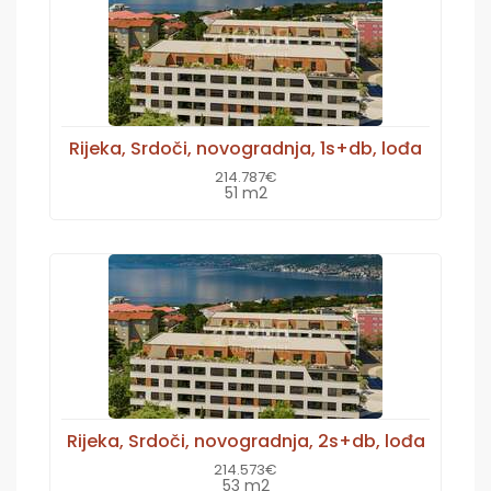
Rijeka, Srdoči, novogradnja, 1s+db, lođa
214.787€
51 m2
Rijeka, Srdoči, novogradnja, 2s+db, lođa
214.573€
53 m2