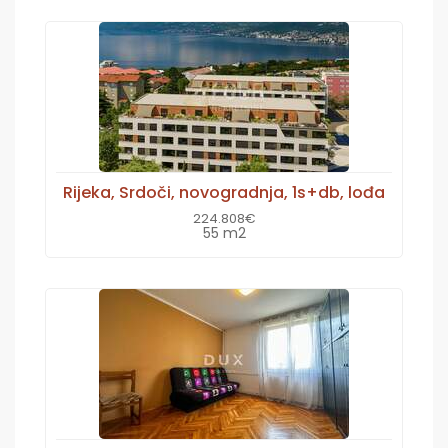
Rijeka, Srdoči, novogradnja, 1s+db, lođa
224.808€
55 m2