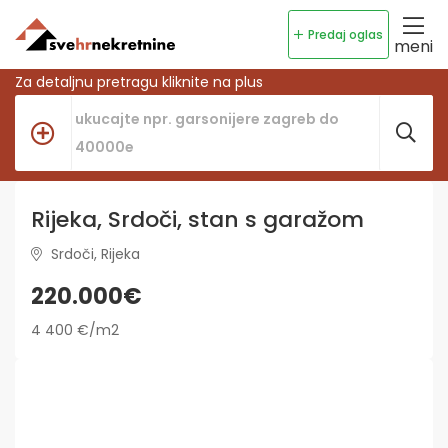
Predaj oglas
meni
Za detaljnu pretragu kliknite na plus
Rijeka, Srdoči, stan s garažom
Srdoči, Rijeka
220.000€
4 400 €/m2