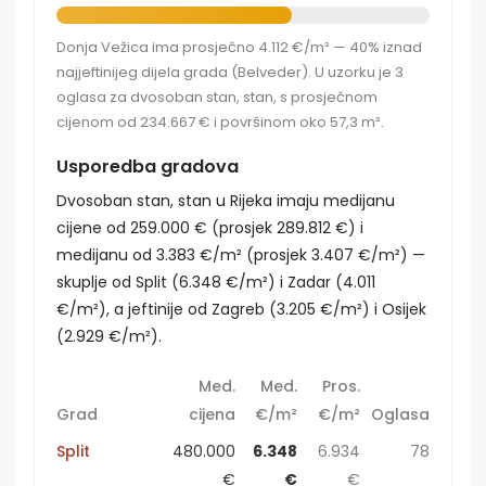
Donja Vežica ima prosječno 4.112 €/m² — 40% iznad
najjeftinijeg dijela grada (Belveder). U uzorku je 3
oglasa za dvosoban stan, stan, s prosječnom
cijenom od 234.667 € i površinom oko 57,3 m².
Usporedba gradova
Dvosoban stan, stan u Rijeka imaju medijanu
cijene od 259.000 € (prosjek 289.812 €) i
medijanu od 3.383 €/m² (prosjek 3.407 €/m²) —
skuplje od Split (6.348 €/m²) i Zadar (4.011
€/m²), a jeftinije od Zagreb (3.205 €/m²) i Osijek
(2.929 €/m²).
Med.
Med.
Pros.
Grad
cijena
€/m²
€/m²
Oglasa
Split
480.000
6.348
6.934
78
€
€
€