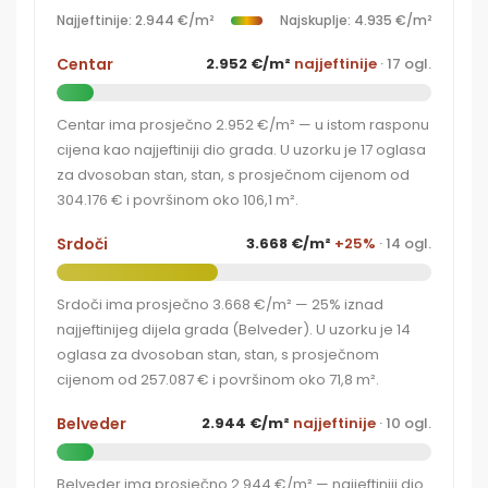
Najjeftinije: 2.944 €/m²
Najskuplje: 4.935 €/m²
Centar
2.952 €/m²
najjeftinije
· 17 ogl.
Centar ima prosječno 2.952 €/m² — u istom rasponu
cijena kao najjeftiniji dio grada. U uzorku je 17 oglasa
za dvosoban stan, stan, s prosječnom cijenom od
304.176 € i površinom oko 106,1 m².
Srdoči
3.668 €/m²
+25%
· 14 ogl.
Srdoči ima prosječno 3.668 €/m² — 25% iznad
najjeftinijeg dijela grada (Belveder). U uzorku je 14
oglasa za dvosoban stan, stan, s prosječnom
cijenom od 257.087 € i površinom oko 71,8 m².
Belveder
2.944 €/m²
najjeftinije
· 10 ogl.
Belveder ima prosječno 2.944 €/m² — najjeftiniji dio