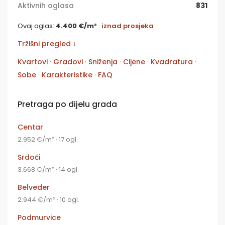
Aktivnih oglasa
831
Ovaj oglas:
4.400 €/m²
·
iznad prosjeka
Tržišni pregled ↓
Kvartovi
·
Gradovi
·
Sniženja
·
Cijene
·
Kvadratura
·
Sobe
·
Karakteristike
·
FAQ
Pretraga po dijelu grada
Centar
2.952 €/m² · 17 ogl.
Srdoči
3.668 €/m² · 14 ogl.
Belveder
2.944 €/m² · 10 ogl.
Podmurvice