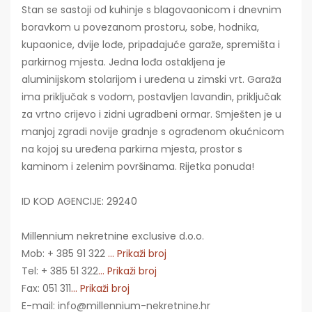
Stan se sastoji od kuhinje s blagovaonicom i dnevnim
boravkom u povezanom prostoru, sobe, hodnika,
kupaonice, dvije lođe, pripadajuće garaže, spremišta i
parkirnog mjesta. Jedna lođa ostakljena je
aluminijskom stolarijom i uređena u zimski vrt. Garaža
ima priključak s vodom, postavljen lavandin, priključak
za vrtno crijevo i zidni ugradbeni ormar. Smješten je u
manjoj zgradi novije gradnje s ograđenom okućnicom
na kojoj su uređena parkirna mjesta, prostor s
kaminom i zelenim površinama. Rijetka ponuda!
ID KOD AGENCIJE: 29240
Millennium nekretnine exclusive d.o.o.
Mob: + 385 91 322
... Prikaži broj
Tel: + 385 51 322
... Prikaži broj
Fax: 051 311
... Prikaži broj
E-mail: info@millennium-nekretnine.hr