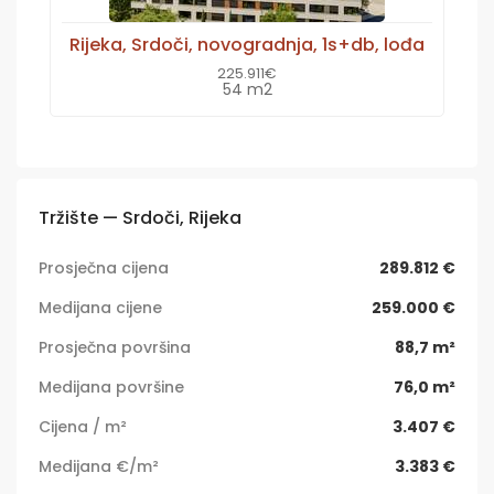
Rijeka, Srdoči, novogradnja, 1s+db, lođa
225.911€
54 m2
Tržište — Srdoči, Rijeka
Prosječna cijena
289.812 €
Medijana cijene
259.000 €
Prosječna površina
88,7 m²
Medijana površine
76,0 m²
Cijena / m²
3.407 €
Medijana €/m²
3.383 €