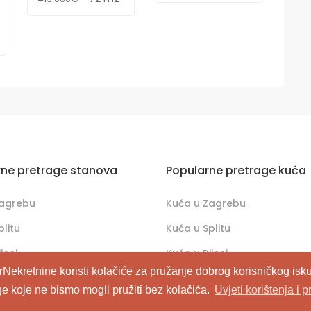
rne pretrage stanova
Popularne pretrage kuća
Zagrebu
Kuća u Zagrebu
plitu
Kuća u Splitu
jeci
Kuća u Rijeci
rNekretnine koristi kolačiće za pružanje dobrog korisničkog isku
ge koje ne bismo mogli pružiti bez kolačića.
Uvjeti korištenja i p