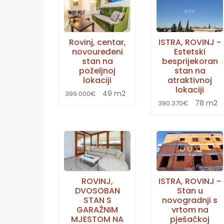
Rovinj, centar,
ISTRA, ROVINJ -
novouređeni
Estetski
stan na
besprijekoran
poželjnoj
stan na
lokaciji
atraktivnoj
lokaciji
49 m2
399.000€
78 m2
390.370€
ROVINJ,
ISTRA, ROVINJ -
DVOSOBAN
Stan u
STAN S
novogradnji s
GARAŽNIM
vrtom na
MJESTOM NA
pješačkoj