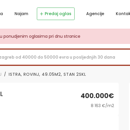
ja
Najam
Predaj oglas
Agencije
Konta
dju ponudjenim oglasima pri dnu stranice
J
ISTRA, ROVINJ, 49.05M2, STAN 2SKL
L
400.000€
8 163 €/m2