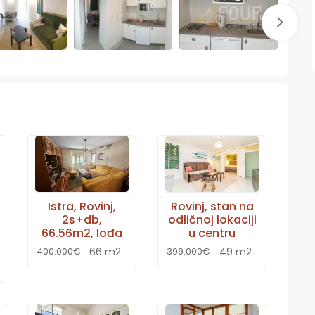
Istra, Rovinj,
Rovinj, stan na
2s+db,
odličnoj lokaciji
66.56m2, lođa
u centru
66 m2
49 m2
400.000€
399.000€