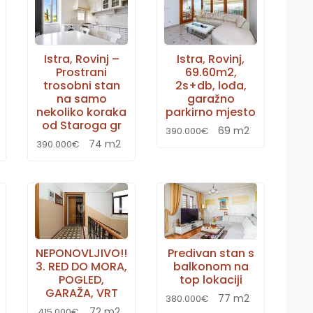
Istra, Rovinj –
Istra, Rovinj,
Prostrani
69.60m2,
trosobni stan
2s+db, lođa,
na samo
garažno
nekoliko koraka
parkirno mjesto
od Staroga gr
69 m2
390.000€
74 m2
390.000€
NEPONOVLJIVO!!
Predivan stan s
3. RED DO MORA,
balkonom na
POGLED,
top lokaciji
GARAŽA, VRT
77 m2
380.000€
72 m2
415.000€