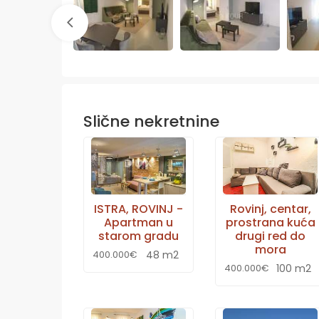
Slične nekretnine
ISTRA, ROVINJ -
Rovinj, centar,
Apartman u
prostrana kuća
starom gradu
drugi red do
mora
48 m2
400.000€
100 m2
400.000€