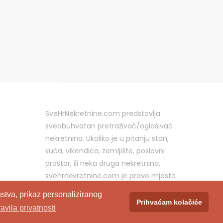
SveHrNekretnine.com predstavlja
sveobuhvatan pretraživač/oglašivač
nekretnina. Ukoliko je u pitanju stan,
kuća, vikendica, zemljište, poslovni
prostor, ili neka druga nekretnina,
svehrnekretnine.com je pravo mjesto
za vaš oglas.
stva, prikaz personaliziranog
Prihvaćam kolačiće
ravila privatnosti