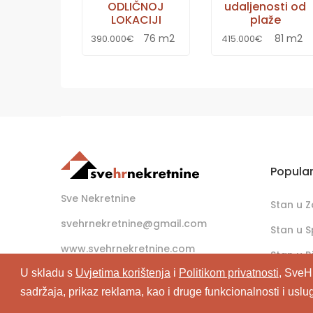
ODLIČNOJ
udaljenosti od
LOKACIJI
plaže
76 m2
81 m2
390.000€
415.000€
Popula
Sve Nekretnine
Stan u 
svehrnekretnine@gmail.com
Stan u S
www.svehrnekretnine.com
Stan u Ri
U skladu s
Uvjetima korištenja
i
Politikom privatnosti
, SveH
sadržaja, prikaz reklama, kao i druge funkcionalnosti i uslu