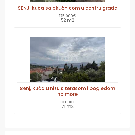
SENJ, kuća sa okućnicom u centru grada
175.000€
52 m2
Senj, kuća u nizu s terasom i pogledom
na more
110.000€
71 m2