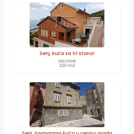
Senj, kuća sa tri stana!
399.000€
320 m2
Senj, šarmantna kuća u centru grada