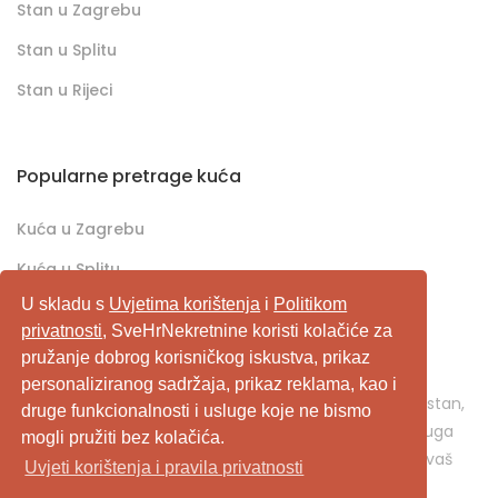
Stan u Zagrebu
Stan u Splitu
Stan u Rijeci
Popularne pretrage kuća
Kuća u Zagrebu
Kuća u Splitu
U skladu s
Uvjetima korištenja
i
Politikom
Kuća u Rijeci
privatnosti
, SveHrNekretnine koristi kolačiće za
pružanje dobrog korisničkog iskustva, prikaz
SveHrNekretnine.com predstavlja sveobuhvatan
personaliziranog sadržaja, prikaz reklama, kao i
pretraživač/oglašivač nekretnina. Ukoliko je u pitanju stan,
druge funkcionalnosti i usluge koje ne bismo
kuća, vikendica, zemljište, poslovni prostor, ili neka druga
mogli pružiti bez kolačića.
nekretnina, svehrnekretnine.com je pravo mjesto za vaš
Uvjeti korištenja i pravila privatnosti
oglas.