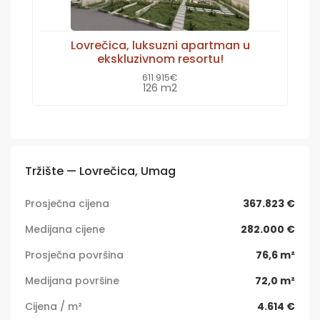
Lovrečica, luksuzni apartman u
ekskluzivnom resortu!
611.915€
126 m2
Tržište — Lovrečica, Umag
Prosječna cijena
367.823 €
Medijana cijene
282.000 €
Prosječna površina
76,6 m²
Medijana površine
72,0 m²
Cijena / m²
4.614 €