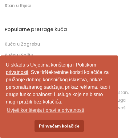
Stan u Rijeci
Popularne pretrage kuća
Kuća u Zagrebu
Kuća u Splitu
U skladu s
Uvjetima korištenja
i
Politikom
Kuća u Rijeci
privatnosti
, SveHrNekretnine koristi kolačiće za
pružanje dobrog korisničkog iskustva, prikaz
SveHrNekretnine.com predstavlja sveobuhvatan
personaliziranog sadržaja, prikaz reklama, kao i
pretraživač/oglašivač nekretnina. Ukoliko je u pitanju stan,
druge funkcionalnosti i usluge koje ne bismo
kuća, vikendica, zemljište, poslovni prostor, ili neka druga
mogli pružiti bez kolačića.
nekretnina, svehrnekretnine.com je pravo mjesto za vaš
Uvjeti korištenja i pravila privatnosti
oglas.
Prihvaćam kolačiće