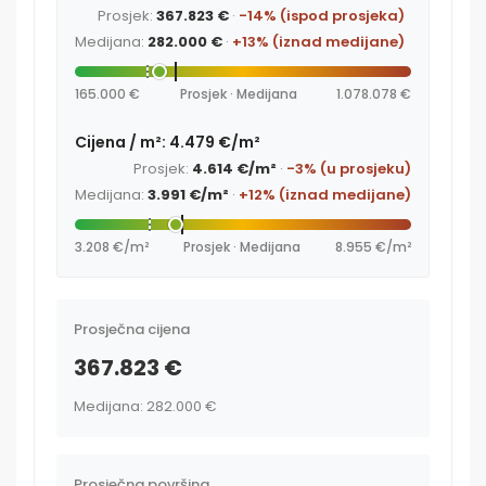
Prosjek:
367.823 €
·
-14% (ispod prosjeka)
Medijana:
282.000 €
·
+13% (iznad medijane)
165.000 €
Prosjek · Medijana
1.078.078 €
Cijena / m²: 4.479 €/m²
Prosjek:
4.614 €/m²
·
-3% (u prosjeku)
Medijana:
3.991 €/m²
·
+12% (iznad medijane)
3.208 €/m²
Prosjek · Medijana
8.955 €/m²
Prosječna cijena
367.823 €
Medijana: 282.000 €
Prosječna površina