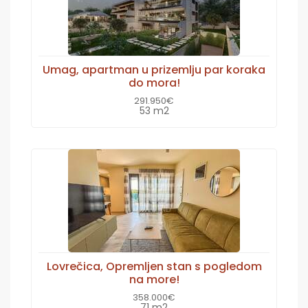
Umag, apartman u prizemlju par koraka
do mora!
291.950€
53 m2
Lovrečica, Opremljen stan s pogledom
na more!
358.000€
71 m2