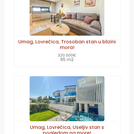
Umag, Lovrečica, Trosoban stan u blizini
mora!
320.000€
65 m2
Umag, Lovrečica, Useljiv stan s
pogledom na more!