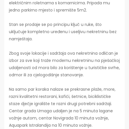
električnim roletnama s komarnicima. Pripada mu
jedno parkirno mjesto i spremište 5m2.
Stan se prodaje se po principu ključ u ruke, što
uključuje kompletno uređenu i useljivu nekretninu bez
namještaja.
Zbog svoje lokacije i sadržaja ova nekretnina odličan je
izbor za sve koji traže modernu nekretninu na pješačkoj
udaljenosti od mora bilo za korištenje u turističke svrhe,
odmor ili za cjelogodišnje stanovanje.
Na samo par koraka nalaze se prekrasne plaže, more,
razni kvalitetni restorani, kafići, šetnice, biciklističke
staze dječje igralište te razni drugi potrebni sadržaji.
Centar grada Umaga udaljen je na 5 minuta lagane
vožnje autom, centar Novigrada 10 minuta vožnje,
Aquapark Istralandija na 10 minuta vožnje.