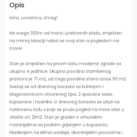
Opis
Istra, Lovrečica, Umag!
Na svega 300m od mora i prekrasnih plaža, smješten
na mirnoj lokaciji nalazi se ovaj stan a pogledom na
more!
Stan je smješten na prvom katu moderne zgrade sa
ukupno 4 jedinice. Ukupna površina stambenog
prostora je 71 m2, od čega površina stana iznosi 50 m2.
Sastoji se od dnevnog boravka sa kuhinjom i
blagovaonicom otvorenog tipa, 2 spavaće sobe,
kupaonice i hodnika. Iz dnevnog boravka se izlazi na
natkrivenu lođu s koje se pruža pogled na more izlaz u
vlastiti vrt 21m2. Stan je građen s vrhunskim
materijalima sa podnim grijanjem u kupaonici,
hlađenjem na klima uređaje, aluminijskim prozorima i