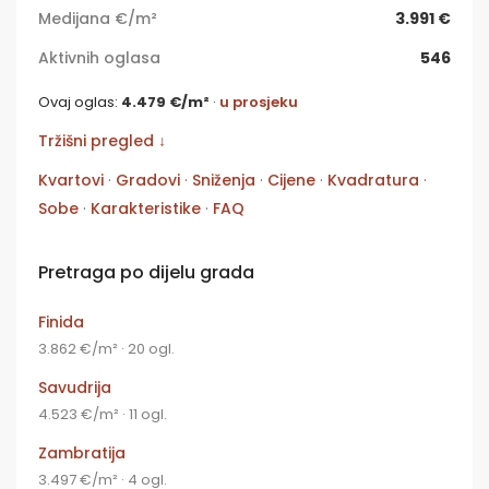
Medijana €/m²
3.991 €
Aktivnih oglasa
546
Ovaj oglas:
4.479 €/m²
·
u prosjeku
Tržišni pregled ↓
Kvartovi
·
Gradovi
·
Sniženja
·
Cijene
·
Kvadratura
·
Sobe
·
Karakteristike
·
FAQ
Pretraga po dijelu grada
Finida
3.862 €/m² · 20 ogl.
Savudrija
4.523 €/m² · 11 ogl.
Zambratija
3.497 €/m² · 4 ogl.