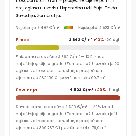
trosoban stan, stan — prosječne cijene po m² i
broj oglasa u uzorku. Usporedba uključuje: Finida,
Savudrija, Zambratija.
Najjeftinije: 3.497 €/m²
Najskuplje: 4.523 €/m²
Finida
3.862 €/m²
+10%
· 20 ogl.
Finida ima prosječno 3.862 €/m² — 10% iznad
najjeftinijeg dijela grada (Zambratija). U uzorku je 20
oglasa za trosoban stan, stan, s prosječnom
cijenom od 232.150 € i površinom oko 60,7 m².
Savudrija
4.523 €/m²
+29%
· 11 ogl.
Savudrija ima prosječno 4.523 €/m² — 29% iznad
najjeftinijeg dijela grada (Zambratija). U uzorku je 11
oglasa za trosoban stan, stan, s prosječnom
cijenom od 366.737 € i površinom oko 79,0 m².