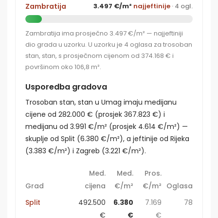
Zambratija
3.497 €/m²
najjeftinije
· 4 ogl.
Zambratija ima prosječno 3.497 €/m² — najjeftiniji
dio grada u uzorku. U uzorku je 4 oglasa za trosoban
stan, stan, s prosječnom cijenom od 374.168 € i
površinom oko 106,8 m².
Usporedba gradova
Trosoban stan, stan u Umag imaju medijanu
cijene od 282.000 € (prosjek 367.823 €) i
medijanu od 3.991 €/m² (prosjek 4.614 €/m²) —
skuplje od Split (6.380 €/m²), a jeftinije od Rijeka
(3.383 €/m²) i Zagreb (3.221 €/m²).
Med.
Med.
Pros.
Grad
cijena
€/m²
€/m²
Oglasa
Split
492.500
6.380
7.169
78
€
€
€