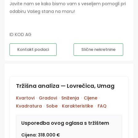
Javite nam se kako bismo vam s veseljem pomogli pri
odabiru Vašeg stana na moru!
ID KOD AG
Kontakt podaci
Slične nekretnine
Tržišna analiza — Lovrečica, Umag
Kvartovi
·
Gradovi
·
Sniženja
·
Cijene
·
Kvadratura
·
Sobe
·
Karakteristike
·
FAQ
Usporedba ovog oglasa s tržištem
Cijena: 318.000 €