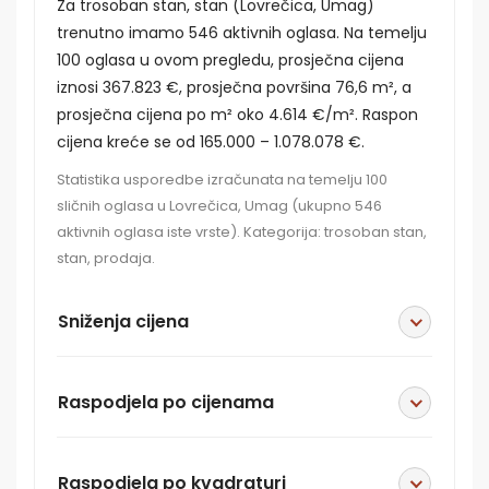
Za trosoban stan, stan (Lovrečica, Umag)
trenutno imamo 546 aktivnih oglasa. Na temelju
100 oglasa u ovom pregledu, prosječna cijena
iznosi 367.823 €, prosječna površina 76,6 m², a
prosječna cijena po m² oko 4.614 €/m². Raspon
cijena kreće se od 165.000 – 1.078.078 €.
Statistika usporedbe izračunata na temelju 100
sličnih oglasa u Lovrečica, Umag (ukupno 546
aktivnih oglasa iste vrste). Kategorija: trosoban stan,
stan, prodaja.
Sniženja cijena
Raspodjela po cijenama
Raspodjela po kvadraturi