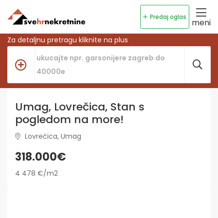
Predaj oglas
meni
Za detaljnu pretragu kliknite na plus
Umag, Lovrečica, Stan s
pogledom na more!
Lovrečica, Umag
318.000€
4 478 €/m2