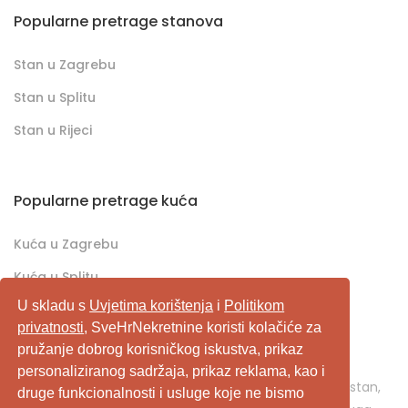
Popularne pretrage stanova
Stan u Zagrebu
Stan u Splitu
Stan u Rijeci
Popularne pretrage kuća
Kuća u Zagrebu
Kuća u Splitu
U skladu s
Uvjetima korištenja
i
Politikom
Kuća u Rijeci
privatnosti
, SveHrNekretnine koristi kolačiće za
pružanje dobrog korisničkog iskustva, prikaz
SveHrNekretnine.com predstavlja sveobuhvatan
personaliziranog sadržaja, prikaz reklama, kao i
pretraživač/oglašivač nekretnina. Ukoliko je u pitanju stan,
druge funkcionalnosti i usluge koje ne bismo