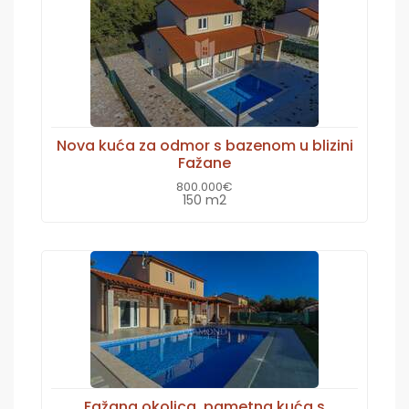
Nova kuća za odmor s bazenom u blizini
Fažane
800.000€
150 m2
Fažana okolica, pametna kuća s