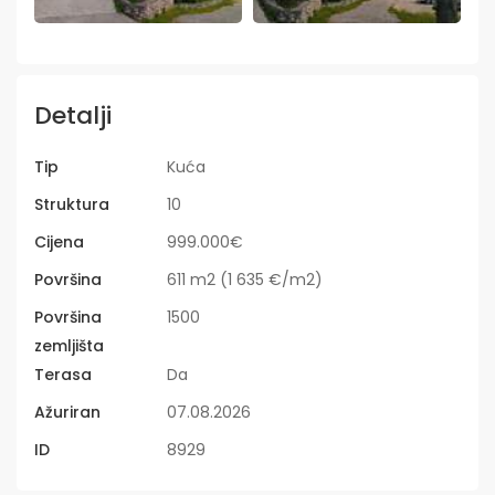
Detalji
Tip
Kuća
Struktura
10
Cijena
999.000€
Površina
611 m2 (1 635 €/m2)
Površina
1500
zemljišta
Terasa
Da
Ažuriran
07.08.2026
ID
8929