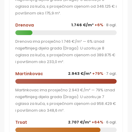
oglasa za kuća, s prosječnom cijenom od 346.125 € i
površinom oko 175,9 m².
Drenova
1.746 €/m²
+6%
· 8 ogl.
Drenova ima prosječno 1.746 €/m² — 6% iznad
najjeftinijeg dijela grada (Draga). U uzorku je 8
oglasa za kuća, s prosječnom cijenom od 389.875 €
i površinom oko 233,0 m².
Martinkovac
2.943 €/m²
+79%
· 7 ogl.
Martinkovac ima prosječno 2.943 €/m² — 79% iznad
najjeftinijeg dijela grada (Draga). U uzorku je 7
oglasa za kuća, s prosječnom cijenom od 958.429 €
i površinom oko 348,6 m².
Trsat
2.707 €/m²
+64%
· 6 ogl.