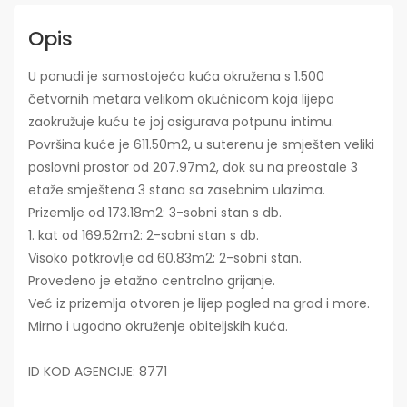
Opis
U ponudi je samostojeća kuća okružena s 1.500
četvornih metara velikom okućnicom koja lijepo
zaokružuje kuću te joj osigurava potpunu intimu.
Površina kuće je 611.50m2, u suterenu je smješten veliki
poslovni prostor od 207.97m2, dok su na preostale 3
etaže smještena 3 stana sa zasebnim ulazima.
Prizemlje od 173.18m2: 3-sobni stan s db.
1. kat od 169.52m2: 2-sobni stan s db.
Visoko potkrovlje od 60.83m2: 2-sobni stan.
Provedeno je etažno centralno grijanje.
Već iz prizemlja otvoren je lijep pogled na grad i more.
Mirno i ugodno okruženje obiteljskih kuća.
ID KOD AGENCIJE: 8771