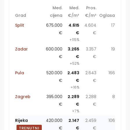
Med.
Med.
Pros.
Grad
cijena
€/m²
€/m²
Oglasa
Split
675.000
4.615
4.604
17
€
€
€
+115%
Zadar
600.000
3.265
3.357
19
€
€
€
+52%
Pula
520.000
2.483
2.643
166
€
€
€
+16%
Zagreb
395.000
2.289
2.288
8
€
€
€
+7%
Rijeka
420.000
2.147
2.459
106
€
€
€
TRENUTNI