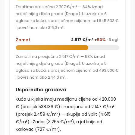
Trsat ima prosječno 2.707 €/m² — 64% iznad
najjeftinijeg dijela grada (Draga). U uzorku je 6
oglasa za kuća, s prosječnom cijenom od 845.833 €
i površinom oko 315,3 m².
Zamet
2.517 €/m²
+53%
· 5 ogl.
Zamet ima prosječno 2.517 €/m² — 53% iznad
najjeftinijeg dijela grada (Draga). U uzorku je 5
oglasa za kuća, s prosječnom cijenom od 493.000 €
i površinom oko 244,0 m².
Usporedba gradova
Kuća u Rijeka imaju medijanu cijene od 420.000
€ (prosjek 538.136 €) i medijanu od 2.147 €/m²
(prosjek 2.459 €/m²) — skuplje od Split (4.615
€/m²) i Zadar (3.265 €/m²), a jeftinije od
Karlovac (727 €/m²).