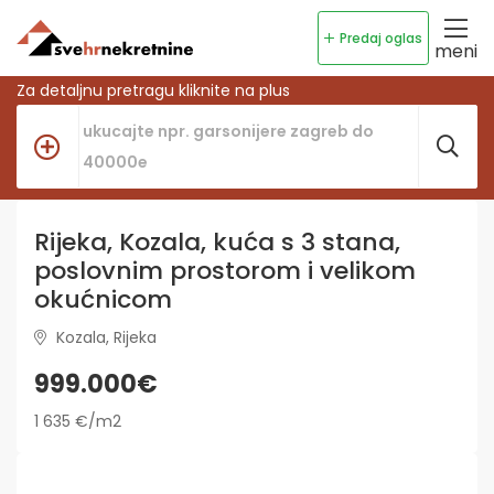
Predaj oglas
meni
Za detaljnu pretragu kliknite na plus
Rijeka, Kozala, kuća s 3 stana,
poslovnim prostorom i velikom
okućnicom
Kozala, Rijeka
999.000€
1 635 €/m2