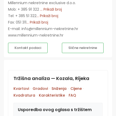
Millennium nekretnine exclusive d.o.o.
Mob: + 385 91 322
... Prikaži broj
Tel: + 385 51 322
... Prikaži broj
Fax: 051 311
... Prikaži broj
E-mail: info@millennium-nekretnine.hr
www.millennium-nekretnine.hr
Kontakt podaci
Slične nekretnine
Tržišna analiza — Kozala, Rijeka
Kvartovi
·
Gradovi
·
Sniženja
·
Cijene
·
Kvadratura
·
Karakteristike
·
FAQ
Usporedba ovog oglasa s tržištem