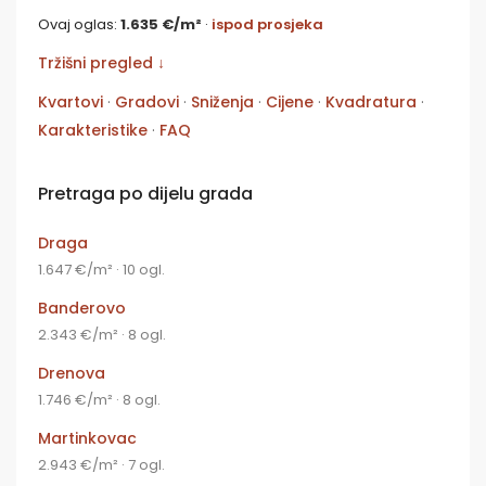
Ovaj oglas:
1.635 €/m²
·
ispod prosjeka
Tržišni pregled ↓
Kvartovi
·
Gradovi
·
Sniženja
·
Cijene
·
Kvadratura
·
Karakteristike
·
FAQ
Pretraga po dijelu grada
Draga
1.647 €/m² · 10 ogl.
Banderovo
2.343 €/m² · 8 ogl.
Drenova
1.746 €/m² · 8 ogl.
Martinkovac
2.943 €/m² · 7 ogl.