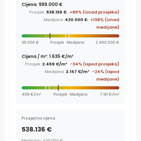
Cijena: 999.000 €
Prosjek:
538.136 €
·
+86% (iznad prosjeka)
Medijana:
420.000 €
·
+138% (iznad
medijane)
35.000 €
Prosjek · Medijana
2.400.000 €
Cijena / m²: 1.635 €/m²
Prosjek:
2.459 €/m²
·
-34% (ispod prosjeka)
Medijana:
2.147 €/m²
·
-24% (ispod
medijane)
406 €/m²
Prosjek · Medijana
7.181 €/m²
Prosječna cijena
538.136 €
Medijana: 420.000 €