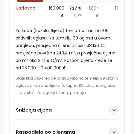
Karlovac
160.000
727 €
1.004
13
-66%
€
€
Za kuća (Kozala, Rijeka) trenutno imamo 106
aktivnih oglasa. Na temelju 99 oglasa u ovom
pregledu, prosječna cijena iznosi 538.136 €,
prosječna površina 243,4 m², a prosječna cijena
po m² oko 2.459 €/m². Raspon cijena kreće se
od 35.000 – 2.400.000 €.
Statistika usporedbe izračunata na temelju 99 sličnih
oglasa u Kozala, Rijeka (ukupno 106 aktivnih oglasa
iste vrste). Kategorija: kuća, prodaja.
Sniženja cijena
Raspodjela po cijenama