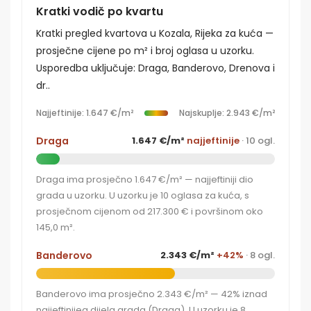
Kratki vodič po kvartu
Kratki pregled kvartova u Kozala, Rijeka za kuća —
prosječne cijene po m² i broj oglasa u uzorku.
Usporedba uključuje: Draga, Banderovo, Drenova i
dr..
Najjeftinije: 1.647 €/m²
Najskuplje: 2.943 €/m²
Draga
1.647 €/m²
najjeftinije
· 10 ogl.
Draga ima prosječno 1.647 €/m² — najjeftiniji dio
grada u uzorku. U uzorku je 10 oglasa za kuća, s
prosječnom cijenom od 217.300 € i površinom oko
145,0 m².
Banderovo
2.343 €/m²
+42%
· 8 ogl.
Banderovo ima prosječno 2.343 €/m² — 42% iznad
najjeftinijeg dijela grada (Draga). U uzorku je 8