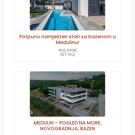
Potpuno namješten stan sa bazenom u
Medulinu!
400.000€
107 m2
MEDULIN – POGLED NA MORE,
NOVOGRADNJA, BAZEN