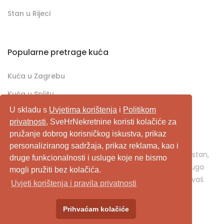
Stan u Rijeci
Popularne pretrage kuća
Kuća u Zagrebu
Kuća u Splitu
U skladu s
Uvjetima korištenja
i
Politikom
Kuća u Rijeci
privatnosti
, SveHrNekretnine koristi kolačiće za
pružanje dobrog korisničkog iskustva, prikaz
SveHrNekretnine.com predstavlja sveobuhvatan
personaliziranog sadržaja, prikaz reklama, kao i
pretraživač/oglašivač nekretnina. Ukoliko je u pitanju stan,
druge funkcionalnosti i usluge koje ne bismo
kuća, vikendica, zemljište, poslovni prostor, ili neka druga
mogli pružiti bez kolačića.
nekretnina, svehrnekretnine.com je pravo mjesto za vaš
Uvjeti korištenja i pravila privatnosti
oglas.
Prihvaćam kolačiće