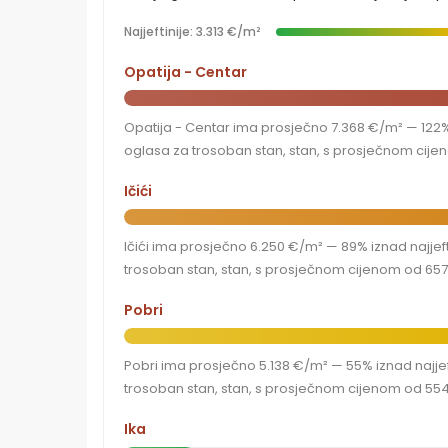
Najjeftinije: 3.313 €/m²
Opatija - Centar
Opatija - Centar ima prosječno 7.368 €/m² — 122% i
oglasa za trosoban stan, stan, s prosječnom cijen
Ičići
Ičići ima prosječno 6.250 €/m² — 89% iznad najjefti
trosoban stan, stan, s prosječnom cijenom od 657
Pobri
Pobri ima prosječno 5.138 €/m² — 55% iznad najjeft
trosoban stan, stan, s prosječnom cijenom od 554
Ika