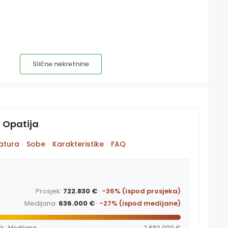
Slične nekretnine
, Opatija
atura
·
Sobe
·
Karakteristike
·
FAQ
Prosjek:
722.830 €
·
-36% (ispod prosjeka)
Medijana:
636.000 €
·
-27% (ispod medijane)
k · Medijana
2.680.000 €