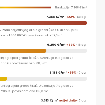
Najskuplje: 7.368 €/m²
7.368 €/m²
+122%
· 58 ogl.
znad najjeftinijeg dijela grada (Ika). U uzorku je 58
om od 864.897 € i površinom oko 117,6 m².
6.250 €/m²
+89%
· 15 ogl.
nijeg dijela grada (Ika). U uzorku je 15 oglasa za
.600 € i površinom oko 108,5 m².
5.138 €/m²
+55%
· 7 ogl.
inijeg dijela grada (Ika). U uzorku je 7 oglasa za
.286 € i površinom oko 109,0 m².
3.313 €/m²
najjeftinije
· 7 ogl.