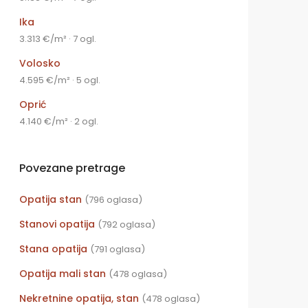
Ika
3.313 €/m² · 7 ogl.
Volosko
4.595 €/m² · 5 ogl.
Oprić
4.140 €/m² · 2 ogl.
Povezane pretrage
Opatija stan
(796 oglasa)
Stanovi opatija
(792 oglasa)
Stana opatija
(791 oglasa)
Opatija mali stan
(478 oglasa)
Nekretnine opatija, stan
(478 oglasa)