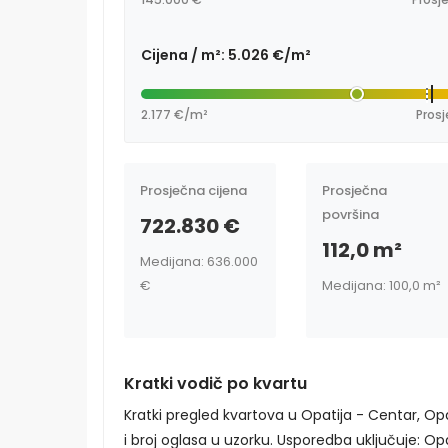
Cijena / m²: 5.026 €/m²
2.177 €/m²
Prosj
Prosječna cijena
Prosječna
površina
722.830 €
112,0 m²
Medijana: 636.000
€
Medijana: 100,0 m²
Kratki vodič po kvartu
Kratki pregled kvartova u Opatija - Centar, Op
i broj oglasa u uzorku. Usporedba uključuje: Opati