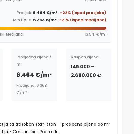
Prosjek:
6.464 €/m²
·
-22% (ispod prosjeka)
Medijana:
6.363 €/m²
·
-21% (ispod medijane)
ek · Medijana
13.541 €/m²
Prosječna cijena /
Raspon cijena
m²
145.000 –
6.464 €/m²
2.680.000 €
Medijana: 6.363
€/m²
atija za trosoban stan, stan — prosječne cijene po m²
ja - Centar, Ičići, Pobri i dr..