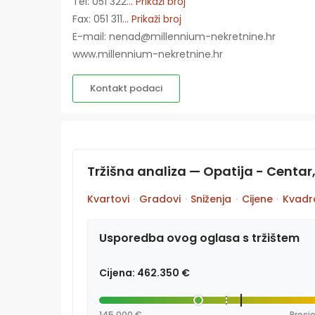
Tel: 051 322
... Prikaži broj
Fax: 051 311
... Prikaži broj
E-mail: nenad@millennium-nekretnine.hr
www.millennium-nekretnine.hr
Kontakt podaci
Tržišna analiza — Opatija - Centar
Kvartovi
·
Gradovi
·
Sniženja
·
Cijene
·
Kvadr
Usporedba ovog oglasa s tržištem
Cijena: 462.350 €
145.000 €
Prosje