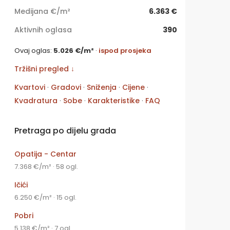
Medijana €/m²
6.363 €
Aktivnih oglasa
390
Ovaj oglas:
5.026 €/m²
·
ispod prosjeka
Tržišni pregled ↓
Kvartovi
·
Gradovi
·
Sniženja
·
Cijene
·
Kvadratura
·
Sobe
·
Karakteristike
·
FAQ
Pretraga po dijelu grada
Opatija - Centar
7.368 €/m² · 58 ogl.
Ičići
6.250 €/m² · 15 ogl.
Pobri
5.138 €/m² · 7 ogl.