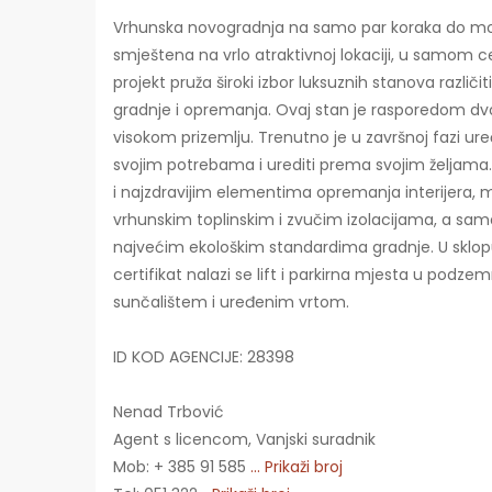
Vrhunska novogradnja na samo par koraka do mor
smještena na vrlo atraktivnoj lokaciji, u samom 
projekt pruža široki izbor luksuznih stanova različi
gradnje i opremanja. Ovaj stan je rasporedom d
visokom prizemlju. Trenutno je u završnoj fazi ur
svojim potrebama i urediti prema svojim željama. 
i najzdravijim elementima opremanja interijera,
vrhunskim toplinskim i zvučim izolacijama, a sam
najvećim ekološkim standardima gradnje. U sklop
certifikat nalazi se lift i parkirna mjesta u pod
sunčalištem i uređenim vrtom.
ID KOD AGENCIJE: 28398
Nenad Trbović
Agent s licencom, Vanjski suradnik
Mob: + 385 91 585
... Prikaži broj