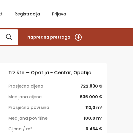
kt
Registracija
Prijava
Napredna pretraga
Tržište — Opatija - Centar, Opatija
Prosječna cijena
722.830 €
Medijana cijene
636.000 €
Prosječna površina
112,0 m²
Medijana površine
100,0 m²
Cijena / m²
6.464 €