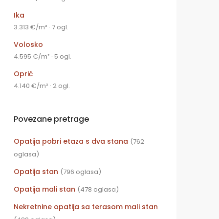
Ika
3.313 €/m² · 7 ogl.
Volosko
4.595 €/m² · 5 ogl.
Oprić
4.140 €/m² · 2 ogl.
Povezane pretrage
Opatija pobri etaza s dva stana
(762
oglasa)
Opatija stan
(796 oglasa)
Opatija mali stan
(478 oglasa)
Nekretnine opatija sa terasom mali stan