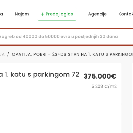
ja
Najam
Predaj oglas
Agencije
Konta
JA
OPATIJA, POBRI - 2S+DB STAN NA 1. KATU S PARKING
a 1. katu s parkingom 72
375.000€
5 208 €/m2