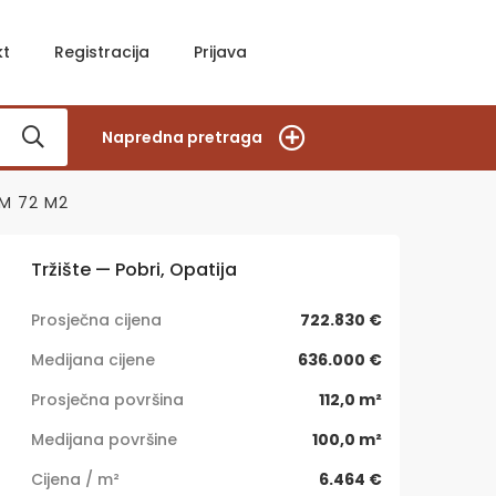
kt
Registracija
Prijava
Napredna pretraga
OM 72 M2
Tržište — Pobri, Opatija
Prosječna cijena
722.830 €
Medijana cijene
636.000 €
Prosječna površina
112,0 m²
Medijana površine
100,0 m²
Cijena / m²
6.464 €