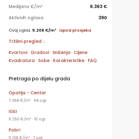
Medijana €/m²
6.363 €
Aktivnih oglasa
390
Ovaj oglas:
5.208 €/m²
·
ispod prosjeka
Tržišni pregled ↓
Kvartovi
·
Gradovi
·
Sniženja
·
Cijene
·
Kvadratura
·
Sobe
·
Karakteristike
·
FAQ
Pretraga po dijelu grada
Opatija - Centar
7.368 €/m² · 58 ogl.
Ičići
6.250 €/m² · 15 ogl.
Pobri
5.138 €/m² · 7 ogl.