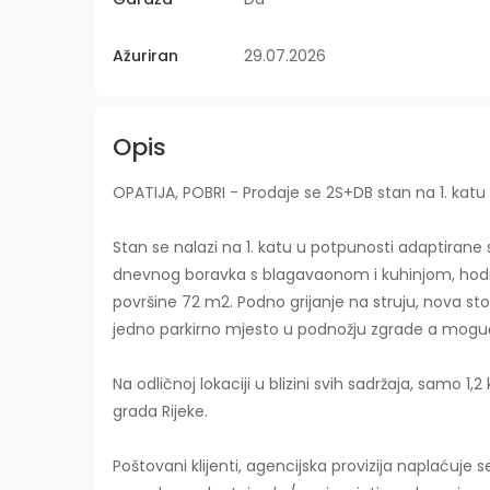
Ažuriran
29.07.2026
Opis
OPATIJA, POBRI - Prodaje se 2S+DB stan na 1. kat
Stan se nalazi na 1. katu u potpunosti adaptiran
dnevnog boravka s blagavaonom i kuhinjom, hodni
površine 72 m2. Podno grijanje na struju, nova sto
jedno parkirno mjesto u podnožju zgrade a moguć
Na odličnoj lokaciji u blizini svih sadržaja, samo 1,
grada Rijeke.
Poštovani klijenti, agencijska provizija naplaćuje