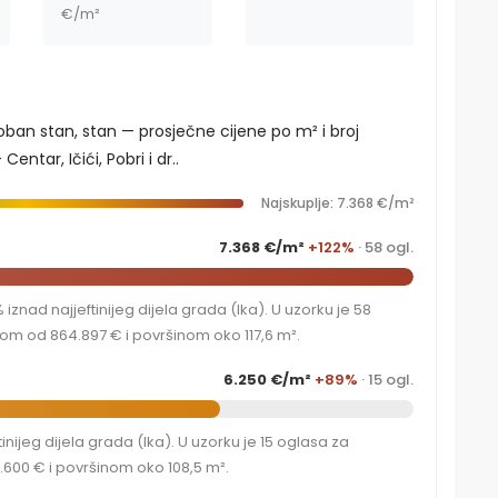
€/m²
soban stan, stan — prosječne cijene po m² i broj
ntar, Ičići, Pobri i dr..
Najskuplje: 7.368 €/m²
7.368 €/m²
+122%
· 58 ogl.
znad najjeftinijeg dijela grada (Ika). U uzorku je 58
om od 864.897 € i površinom oko 117,6 m².
6.250 €/m²
+89%
· 15 ogl.
nijeg dijela grada (Ika). U uzorku je 15 oglasa za
.600 € i površinom oko 108,5 m².