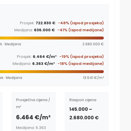
Prosjek:
722.830 €
·
-48% (ispod prosjeka)
Medijana:
636.000 €
·
-41% (ispod medijane)
k · Medijana
2.680.000 €
Prosjek:
6.464 €/m²
·
-19% (ispod prosjeka)
Medijana:
6.363 €/m²
·
-18% (ispod medijane)
ek · Medijana
13.541 €/m²
Prosječna cijena /
Raspon cijena
m²
145.000 –
6.464 €/m²
2.680.000 €
Medijana: 6.363