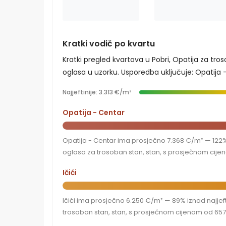
Kratki vodič po kvartu
Kratki pregled kvartova u Pobri, Opatija za tro
oglasa u uzorku. Usporedba uključuje: Opatija - Ce
Najjeftinije: 3.313 €/m²
Opatija - Centar
Opatija - Centar ima prosječno 7.368 €/m² — 122% i
oglasa za trosoban stan, stan, s prosječnom cijen
Ičići
Ičići ima prosječno 6.250 €/m² — 89% iznad najjefti
trosoban stan, stan, s prosječnom cijenom od 657