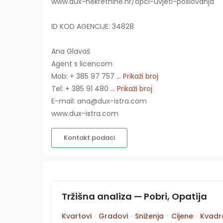
www.dux-nekretnine.hr/opci-uvjeti-poslovanja
ID KOD AGENCIJE: 34828
Ana Glavaš
Agent s licencom
Mob: + 385 97 757
... Prikaži broj
Tel: + 385 91 480
... Prikaži broj
E-mail: ana@dux-istra.com
www.dux-istra.com
Kontakt podaci
Tržišna analiza — Pobri, Opatija
Kvartovi
·
Gradovi
·
Sniženja
·
Cijene
·
Kvadr