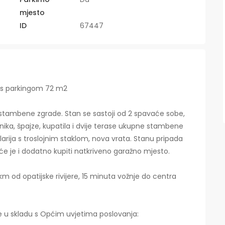
mjesto
ID
67447
u s parkingom 72 m2
e stambene zgrade. Stan se sastoji od 2 spavaće sobe,
ka, špajze, kupatila i dvije terase ukupne stambene
larija s troslojnim staklom, nova vrata. Stanu pripada
e je i dodatno kupiti natkriveno garažno mjesto.
2 km od opatijske rivijere, 15 minuta vožnje do centra
 se u skladu s Općim uvjetima poslovanja: