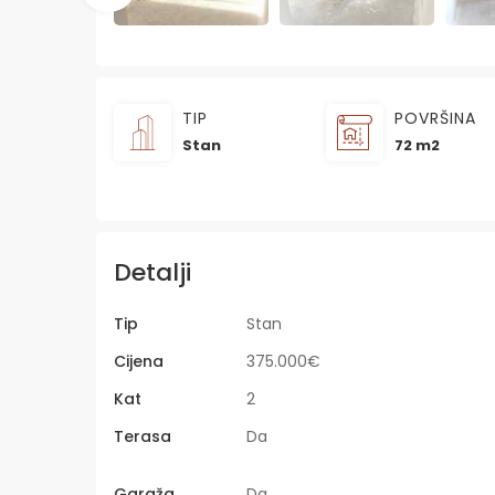
TIP
POVRŠINA
Stan
72 m2
Detalji
Tip
Stan
Cijena
375.000€
Kat
2
Terasa
Da
Garaža
Da