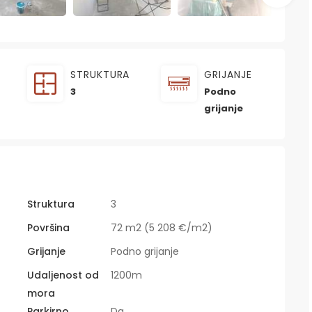
STRUKTURA
GRIJANJE
3
Podno
grijanje
Struktura
3
Površina
72 m2 (5 208 €/m2)
Grijanje
Podno grijanje
Udaljenost od
1200m
mora
Parkirno
Da